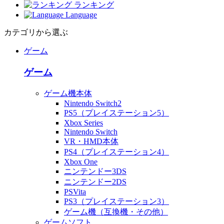
ランキング
Language
カテゴリから選ぶ
ゲーム
ゲーム
ゲーム機本体
Nintendo Switch2
PS5（プレイステーション5）
Xbox Series
Nintendo Switch
VR・HMD本体
PS4（プレイステーション4）
Xbox One
ニンテンドー3DS
ニンテンドー2DS
PSVita
PS3（プレイステーション3）
ゲーム機（互換機・その他）
ゲームソフト