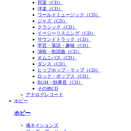
邦楽（CD）
洋楽（CD）
ワールドミュージック（CD）
ジャズ（CD）
クラシック（CD）
イージーリスニング（CD）
サウンドトラック（CD）
学芸・落語・趣味（CD）
演歌・歌謡曲（CD）
オムニバス（CD）
ダンス（CD）
ヒップホップ・ラップ（CD）
ロック・ポップス（CD）
BGM・効果音（CD）
その他CD
アナログレコード
ホビー
ホビー
魂ネイションズ