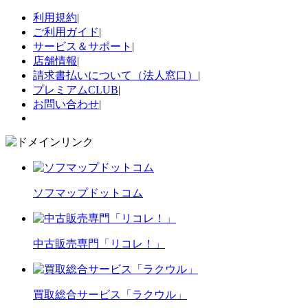
利用規約
|
ご利用ガイド
|
サービス＆サポート
|
店舗情報
|
請求書払いについて（法人窓口）
|
プレミアムCLUB
|
お問い合わせ
|
ソフマップドットコム
中古販売専門「リコレ！」
買取総合サービス「ラクウル」