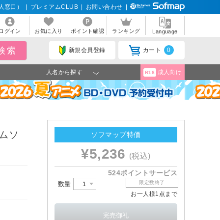
人窓口）
|
プレミアムCLUB
|
お問い合わせ
|
ログイン
お気に入り
ポイント確認
ランキング
Language
新規会員登録
カート
0
人名から探す
成人向け
R18
ームソ
ソフマップ特価
¥5,236
(税込)
524ポイントサービス
限定数終了
数量
お一人様1点まで