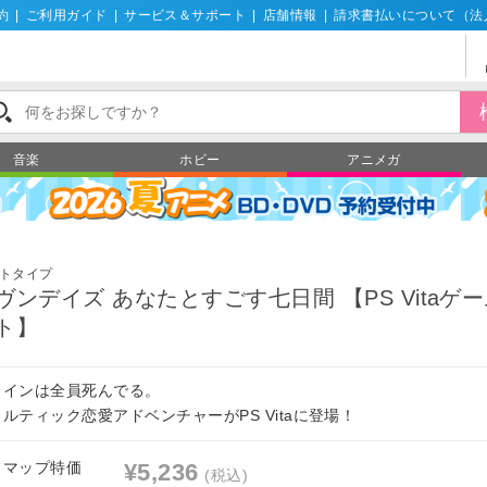
約
|
ご利用ガイド
|
サービス＆サポート
|
店舗情報
|
請求書払いについて（法
音楽
ホビー
アニメガ
トタイプ
ヴンデイズ あなたとすごす七日間 【PS Vitaゲ
ト】
ロインは全員死んでる。
ルティック恋愛アドベンチャーがPS Vitaに登場！
フマップ特価
¥5,236
(税込)