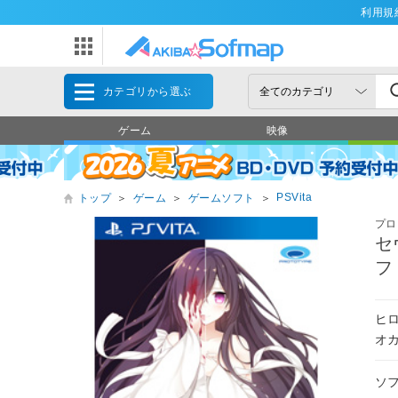
利用規
カテゴリから選ぶ
ゲーム
映像
PSVita
トップ
＞
ゲーム
＞
ゲームソフト
＞
プロ
セ
フ
ヒ
オカ
ソ