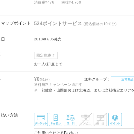
消費税¥476
税抜¥4,760
フマップポイント
524ポイントサービス
(税込価格の10％分)
売日
2018/07/05発売
庫
限定数終了
お一人様1点まで
料
¥0
送料グループ：
(税込)
通常商品
送料無料キャンペーン適用中
※一部離島・山間部および北海道、または当社指定エリア
支払い方法
ご利用いただけるPay払い