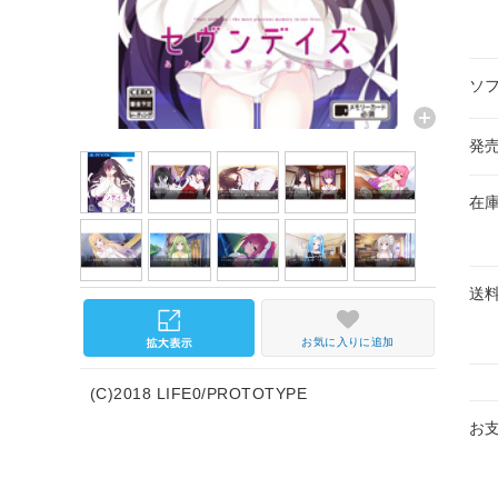
ソ
発
在
送
お気に入りに追加
(C)2018 LIFE0/PROTOTYPE
お