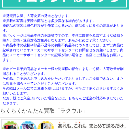
※発売日以降、入荷次第の発送となります。
※掲載の写真は実際の商品とは多少異なる場合があります。
※商品の塗装は彩色行程が手作業になるため、商品個々に多少の差異がありま
す。
※パッケージは商品本体の保護材ですので、本体に影響を及ぼすような破損を
除き、交換・返品対応対象外となります。あらかじめご了承ください。
※商品本体の破損や部品不足等の初期不良品等につきましては、まずは商品に
記載されていますメーカーのサポートセンターにお問合せをお願いします。商
品にメーカーサポートセンターの記載が無い場合は、当店にご連絡をお願いし
ます。
※ホビー系予約商品はメーカー様や問屋様の都合によりごく稀に入荷数量が削
減されることがございます。
その為、ご予約のお申し込みをいただいておりましてもご提供できない、また
は数量を減らさせていただくことがございます。
その際はメールにてご連絡を差し上げますが、何卒ご了承くださいますようお
願いいたします。
なお、既にご入金頂いていた場合などは、もちろんご返金の対応をさせていた
だきます。
らくらくかんたん買取「ラクウル」