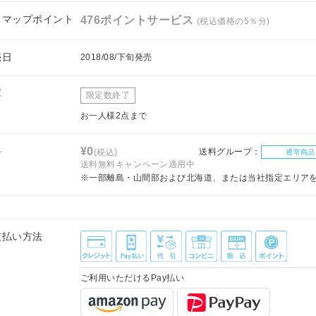
フマップポイント
476ポイントサービス
(税込価格の5％分)
売日
2018/08/下旬発売
庫
限定数終了
お一人様2点まで
料
¥0
送料グループ：
(税込)
通常商品
送料無料キャンペーン適用中
※一部離島・山間部および北海道、または当社指定エリア
支払い方法
ご利用いただけるPay払い