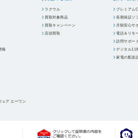
ラクウル
プレミアムC
買取対象商品
長期保証ソ
買取キャンペーン
月額安心サ
店頭買取
電話＆リモ
訪問サポー
情報
デジタル11
家電の配送
ウェア エーワン