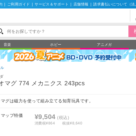
約
|
ご利用ガイド
|
サービス＆サポート
|
店舗情報
|
請求書払いについて（法
音楽
ホビー
アニメガ
ズル
ダ
オマグ 774 メカニクス 243pcs
オマグは磁力を使って組み立てる知育玩具です。
フマップ特価
¥9,504
(税込)
消費税¥864
税抜¥8,640