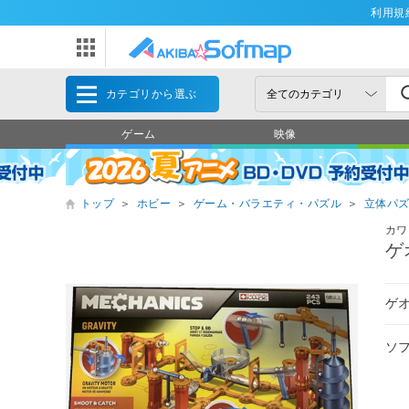
利用規
カテゴリから選ぶ
ゲーム
映像
トップ
＞
ホビー
＞
ゲーム・バラエティ・パズル
＞
立体パ
カワ
ゲ
ゲ
ソ