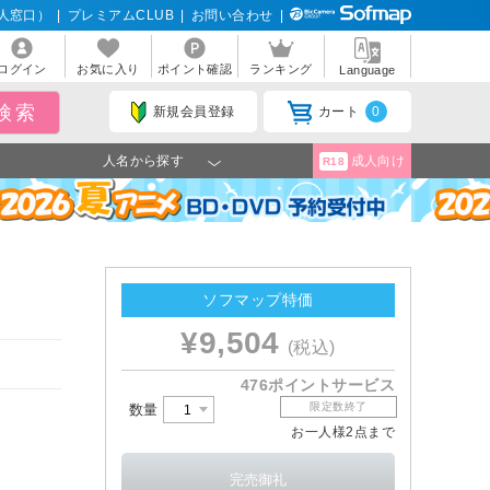
人窓口）
|
プレミアムCLUB
|
お問い合わせ
|
ログイン
お気に入り
ポイント確認
ランキング
Language
新規会員登録
カート
0
人名から探す
成人向け
R18
ソフマップ特価
¥9,504
(税込)
476ポイントサービス
限定数終了
数量
お一人様2点まで