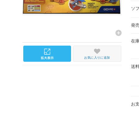
ソ
発
在
お気に入りに追加
送
お