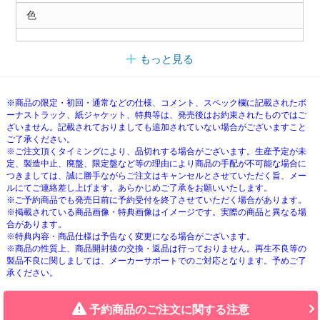
色
もっと見る
※商品の限定・初回・通常などの仕様、コメント、スペック欄に記載されたボ
ーナストラック、紙ジャケット、特典等は、発売後はお約束されたものではご
ざいません。記載されておりましても追加されていない場合がございますこと
ご了承ください。
※ご注文頂くタイミングにより、品切れする場合がございます。生産予定が未
定、製造中止、廃盤、限定盤など等の理由により商品の手配が不可能な場合に
つきましては、誠に勝手ながらご注文はキャンセルとさせていただく旨、メー
ルにてご連絡差し上げます。あらかじめご了承をお願いいたします。
※ご予約商品でも発売日前に予約受付を終了させていただく場合があります。
※掲載されている商品画像・特典画像はイメージです。実際の商品と異なる場
合があります。
※特典内容・商品仕様は予告なく変更になる場合がございます。
※商品の性質上、商品開封後の交換・返品は行っておりません。再生不良等の
製品不良に関しましては、メーカーサポートでのご対応となります。予めご了
承ください。
予約商品のご注文に関する注意