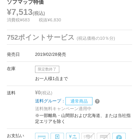
ソフマップ特価
¥7,513
(税込)
消費税¥683
税抜¥6,830
752ポイントサービス
(税込価格の10％分)
発売日
2019/02/28発売
在庫
限定数終了
お一人様1点まで
¥0
送料
(税込)
送料グループ：
通常商品
送料無料キャンペーン適用中
※一部離島・山間部および北海道、または当社指
定エリアを除く
お支払い