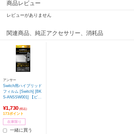
商品レビュー
レビューがありません
関連商品、純正アクセサリー、消耗品
アンサー
Switch用ハイブリッド
フィルム [Switch] [BK
S-ANSSW001] 【ビッ
クカメラグループオリ
¥1,730
ジナル】【864】
(税込)
173ポイント
在庫限り
一緒に買う