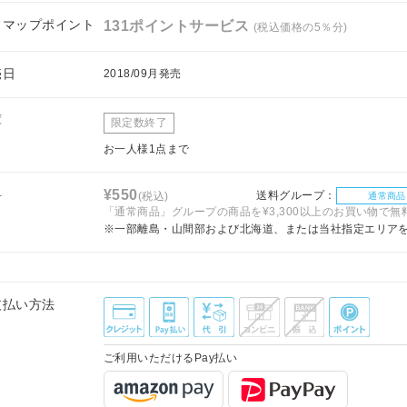
フマップポイント
131ポイントサービス
(税込価格の5％分)
売日
2018/09月発売
庫
限定数終了
お一人様1点まで
料
¥550
送料グループ：
(税込)
通常商品
「通常商品」グループの商品を¥3,300以上のお買い物で無
※一部離島・山間部および北海道、または当社指定エリア
支払い方法
ご利用いただけるPay払い