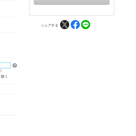
シェアする
料
を除く