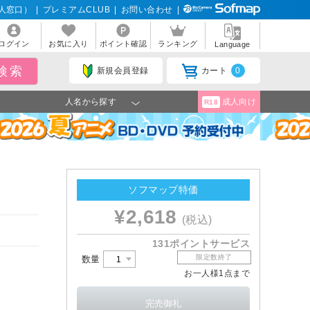
人窓口）
|
プレミアムCLUB
|
お問い合わせ
|
ログイン
お気に入り
ポイント確認
ランキング
Language
新規会員登録
カート
0
人名から探す
成人向け
R18
ソフマップ特価
¥2,618
(税込)
131ポイントサービス
限定数終了
数量
お一人様1点まで