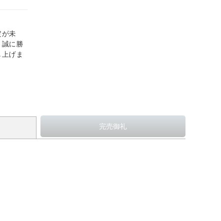
定が未
、誠に勝
し上げま