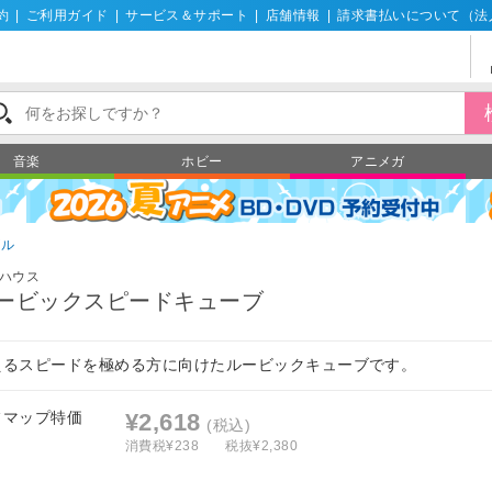
約
|
ご利用ガイド
|
サービス＆サポート
|
店舗情報
|
請求書払いについて（法
音楽
ホビー
アニメガ
ズル
ハウス
ービックスピードキューブ
えるスピードを極める方に向けたルービックキューブです。
フマップ特価
¥2,618
(税込)
消費税¥238
税抜¥2,380