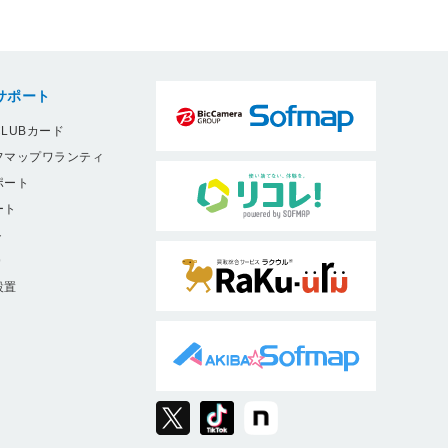
サポート
LUBカード
フマップワランティ
ポート
ート
ト
9
設置