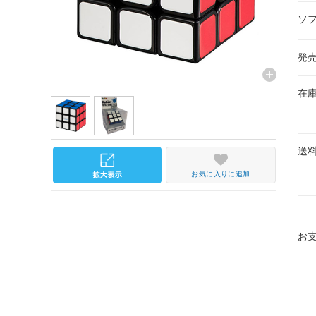
ソ
発
在
送
お気に入りに追加
お