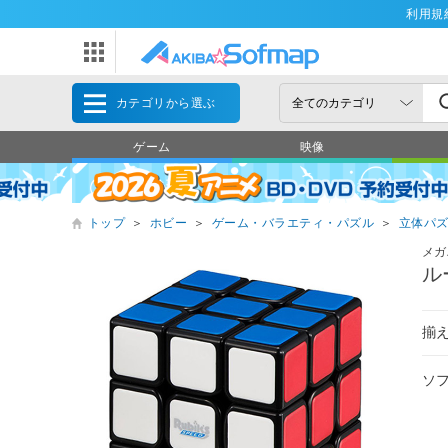
利用規
カテゴリから選ぶ
ゲーム
映像
トップ
＞
ホビー
＞
ゲーム・バラエティ・パズル
＞
立体パ
メガ
ル
揃
ソ