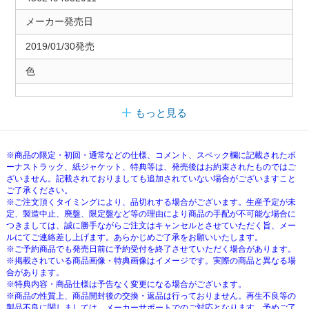
メーカー発売日
2019/01/30発売
色
もっと見る
※商品の限定・初回・通常などの仕様、コメント、スペック欄に記載されたボ
ーナストラック、紙ジャケット、特典等は、発売後はお約束されたものではご
ざいません。記載されておりましても追加されていない場合がございますこと
ご了承ください。
※ご注文頂くタイミングにより、品切れする場合がございます。生産予定が未
定、製造中止、廃盤、限定盤など等の理由により商品の手配が不可能な場合に
つきましては、誠に勝手ながらご注文はキャンセルとさせていただく旨、メー
ルにてご連絡差し上げます。あらかじめご了承をお願いいたします。
※ご予約商品でも発売日前に予約受付を終了させていただく場合があります。
※掲載されている商品画像・特典画像はイメージです。実際の商品と異なる場
合があります。
※特典内容・商品仕様は予告なく変更になる場合がございます。
※商品の性質上、商品開封後の交換・返品は行っておりません。再生不良等の
製品不良に関しましては、メーカーサポートでのご対応となります。予めご了