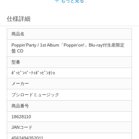
もっと見る
仕様詳細
商品名
Poppin'Party / 1st Album「Poppin'on!」Blu-ray付生産限定
盤 CD
型番
ﾎﾟｯﾋﾟﾝﾊﾟｰﾃｨﾎﾟｯﾋﾟﾝｵｼｮ
メーカー
ブシロードミュージック
商品番号
18628110
JANコード
4562494352011