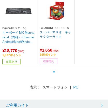
logicool(ロジクール)
PALADONEPRODUCTS
スーパーマリオ キャ
キーボード MX Mecha
ラクターライト
nical（青軸）(Chrome/
Android/Mac/Windows
11対応) グラファイト
¥1,650
¥18,770
KX850FC ［ワイヤレ
(税込)
(税込)
165ポイント
1,877ポイント
ス /Bluetooth・USB］
在庫限り
在庫あり
表示： スマートフォン ｜
PC
ご利用ガイド