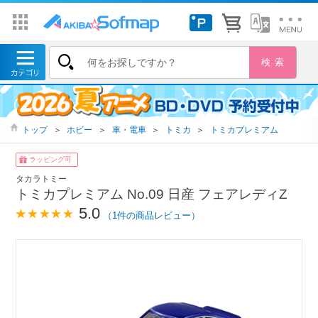
トップ
＞
ホビー
＞
車・電車
＞
トミカ
＞
トミカプレミアム
ラッピング可
タカラトミー
トミカプレミアム No.09 日産 フェアレディZ
5.0
（1件の商品レビュー）