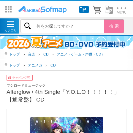
トップ
＞
音楽
＞
CD
＞
アニメ・ゲーム・声優（CD）
トップ
＞
アニメガ
＞
CD
ラッピング可
ブシロードミュージック
Afterglow / 4th Single「Y.O.L.O！！！！！」
【通常盤】 CD