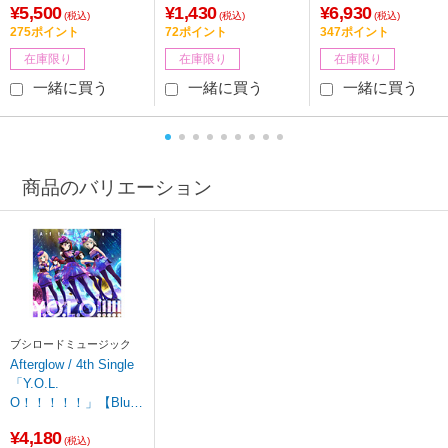
¥5,500
¥1,430
¥6,930
(税込)
(税込)
(税込)
275ポイント
72ポイント
347ポイント
在庫限り
在庫限り
在庫限り
一緒に買う
一緒に買う
一緒に買う
商品のバリエーション
ブシロードミュージック
Afterglow / 4th Single
「Y.O.L.
O！！！！！」【Blu-r
ay付生産限定盤】 CD
¥4,180
【sof001】
(税込)