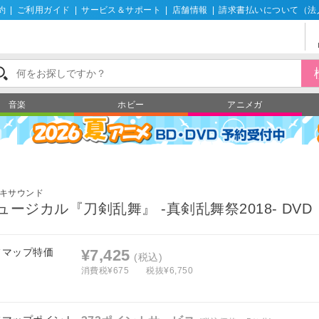
約
|
ご利用ガイド
|
サービス＆サポート
|
店舗情報
|
請求書払いについて（法
音楽
ホビー
アニメガ
キサウンド
ュージカル『刀剣乱舞』 ‐真剣乱舞祭2018- DVD
フマップ特価
¥7,425
(税込)
消費税¥675
税抜¥6,750