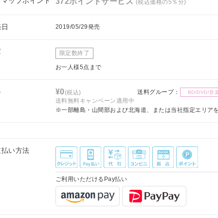
フマップポイント
372ポイントサービス
(税込価格の5％分)
売日
2019/05/29発売
庫
限定数終了
お一人様5点まで
料
¥0
送料グループ：
(税込)
BD/DVD/音
送料無料キャンペーン適用中
※一部離島・山間部および北海道、または当社指定エリア
支払い方法
ご利用いただけるPay払い