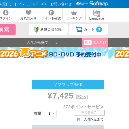
人窓口）
|
プレミアムCLUB
|
お問い合わせ
|
ログイン
お気に入り
ポイント確認
ランキング
Language
新規会員登録
カート
0
人名から探す
成人向け
R18
ソフマップ特価
¥7,425
(税込)
372ポイントサービス
限定数終了
数量
お一人様5点まで