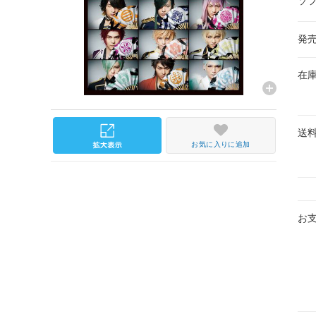
ソ
発
在
送
お気に入りに追加
お