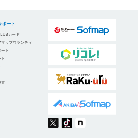
サポート
LUBカード
フマップワランティ
ポート
ート
ト
9
設置