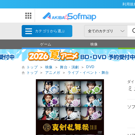
利用規
カテゴリから選ぶ
ゲーム
映像
DVD
トップ
＞
映像
＞
舞台・演劇
＞
トップ
＞
アニメガ
＞
ライブ・イベント・舞台
ダイ
ミ
ソ