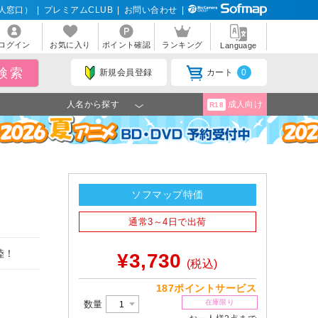
人窓口）
|
プレミアムCLUB
|
お問い合わせ
|
ログイン
お気に入り
ポイント確認
ランキング
Language
新規会員登録
カート
0
人名から探す
成人向け
R18
ソフマップ特価
通常3～4日で出荷
陸！
¥3,730
(税込)
187ポイントサービス
在庫限り
数量