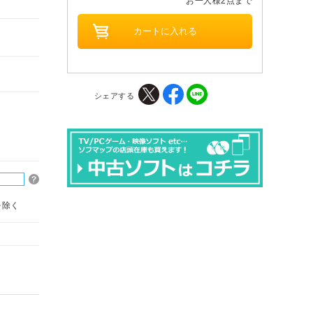
お一人様2点まで
シェアする
を除く