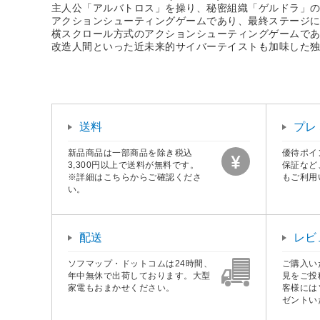
主人公「アルバトロス」を操り、秘密組織「ゲルドラ」
アクションシューティングゲームであり、最終ステージ
横スクロール方式のアクションシューティングゲームで
改造人間といった近未来的サイバーテイストも加味した
送料
プレ
新品商品は一部商品を除き税込
優待ポイ
3,300円以上で送料が無料です。
保証など
※詳細はこちらからご確認くださ
もご利用
い。
配送
レビ
ソフマップ・ドットコムは24時間、
ご購入い
年中無休で出荷しております。大型
見をご投
家電もおまかせください。
客様には
ゼントい