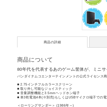
商品の詳細
商品について
80年代を代表するあのゲーム筐体が、ミニ
バンダイナムコエンターテインメントの公式ライセンス商
■ 2.75インチフルカラースクリーン
■ 取り外し可能なジョイスティック
■ 音量調整機能と3.5mmヘッドホン端子
■ 単3乾電池4本(※別売)もしくはUSBマイクロ端子での
＜ローリングサンダー＞ (1986年～)