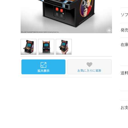
ソ
発
在
お気に入りに追加
送
お