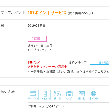
フマップポイント
187ポイントサービス
(税込価格の5％分)
売日
2019/08発売
庫
在庫限り
通常3～4日で出荷
お一人様2点まで
料
¥0
送料グループ：
(税込)
通常商品
送料無料キャンペーン適用中
※一部離島・山間部および北海道、または当社指定エリア
支払い方法
ご利用いただけるPay払い