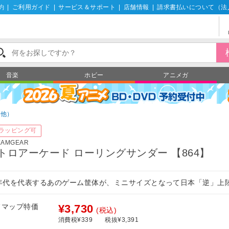
約
|
ご利用ガイド
|
サービス＆サポート
|
店舗情報
|
請求書払いについて（法
音楽
ホビー
アニメガ
の他）
ラッピング可
EAMGEAR
トロアーケード ローリングサンダー 【864】
0年代を代表するあのゲーム筐体が、ミニサイズとなって日本「逆」上
フマップ特価
¥3,730
(税込)
消費税¥339
税抜¥3,391