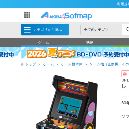
利用規
カテゴリから選ぶ
ゲーム
映像
トップ
＞
ゲーム
＞
ゲーム機本体
＞
ゲーム機（互換機・そ
DR
レ
8
ソ