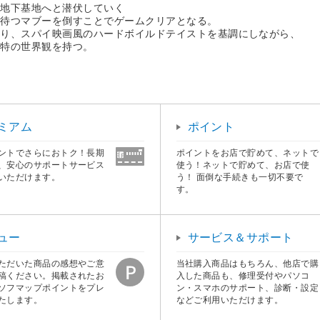
の地下基地へと潜伏していく
に待つマブーを倒すことでゲームクリアとなる。
あり、スパイ映画風のハードボイルドテイストを基調にしながら、
独特の世界観を持つ。
ミアム
ポイント
ントでさらにおトク！長期
ポイントをお店で貯めて、ネットで
、安心のサポートサービス
使う！ネットで貯めて、お店で使
いただけます。
う！ 面倒な手続きも一切不要で
す。
ュー
サービス＆サポート
ただいた商品の感想やご意
当社購入商品はもちろん、他店で購
稿ください。掲載されたお
入した商品も、修理受付やパソコ
ソフマップポイントをプレ
ン・スマホのサポート、診断・設定
たします。
などご利用いただけます。