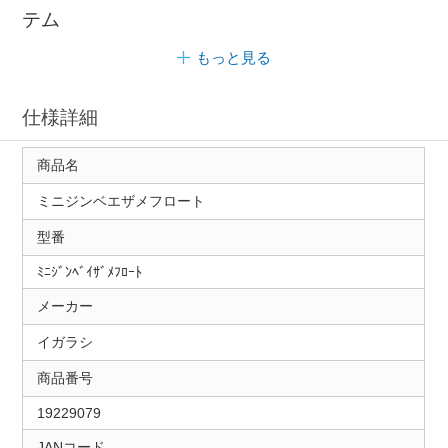
テム
もっと見る
仕様詳細
商品名
ミニジンベエザメフロート
型番
ﾐﾆｼﾞﾝﾍﾞｲｻﾞﾒﾌﾛｰﾄ
メーカー
イガラシ
商品番号
19229079
JANコード