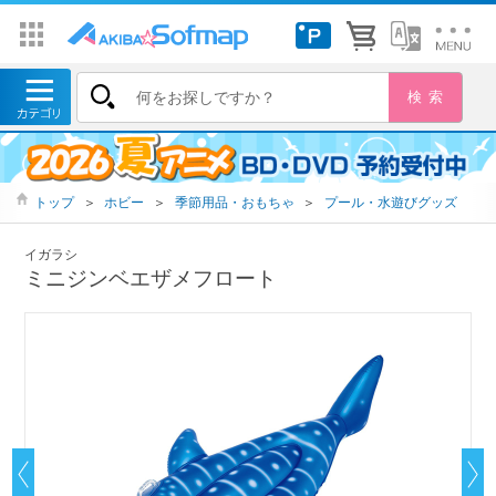
トップ
＞
ホビー
＞
季節用品・おもちゃ
＞
プール・水遊びグッズ
イガラシ
ミニジンベエザメフロート