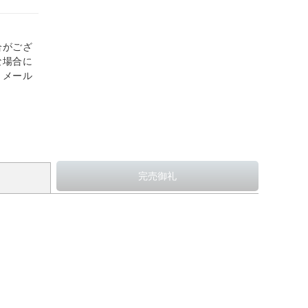
合がござ
な場合に
、メール