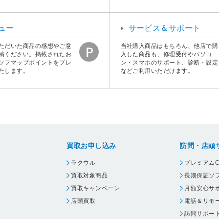
ュー
サービス＆サポート
ただいた商品の感想やご意
当社購入商品はもちろん、他店で購
稿ください。掲載されたお
入した商品も、修理受付やパソコ
ソフマップポイントをプレ
ン・スマホのサポート、診断・設定
たします。
などご利用いただけます。
買取お申し込み
訪問・店頭
ラクウル
プレミアムC
買取対象商品
長期保証ソ
買取キャンペーン
月額安心サ
店頭買取
電話＆リモ
訪問サポー