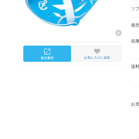
ソ
発
在
お気に入りに追加
送
お