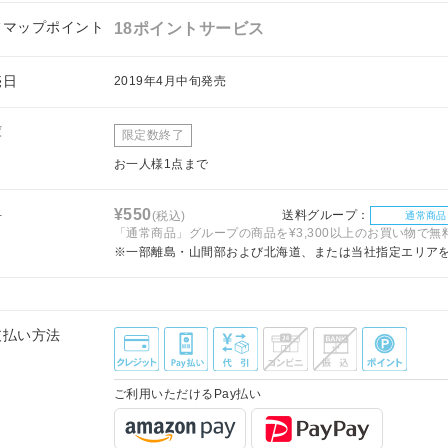
フマップポイント
18ポイントサービス
売日
2019年4月中旬発売
庫
限定数終了
お一人様1点まで
料
¥550
送料グループ：
(税込)
通常商品
「通常商品」グループの商品を¥3,300以上のお買い物で無
※一部離島・山間部および北海道、または当社指定エリア
支払い方法
ご利用いただけるPay払い