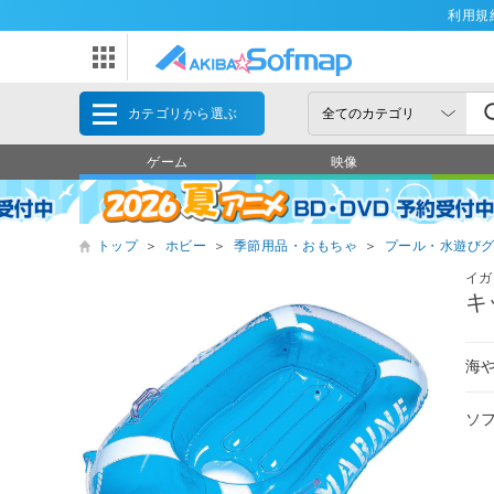
利用規
カテゴリから選ぶ
ゲーム
映像
トップ
＞
ホビー
＞
季節用品・おもちゃ
＞
プール・水遊び
イガ
キ
海
ソ