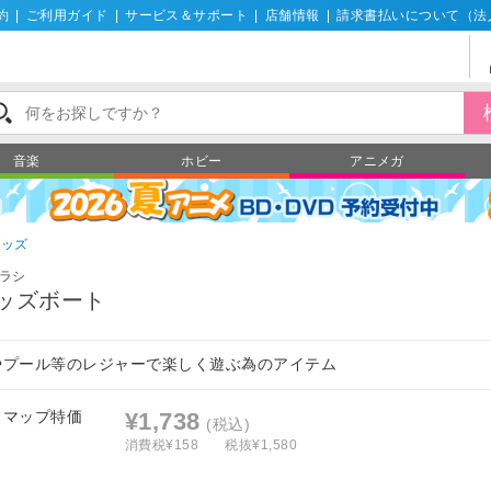
約
|
ご利用ガイド
|
サービス＆サポート
|
店舗情報
|
請求書払いについて（法
音楽
ホビー
アニメガ
グッズ
ラシ
ッズボート
やプール等のレジャーで楽しく遊ぶ為のアイテム
フマップ特価
¥1,738
(税込)
消費税¥158
税抜¥1,580