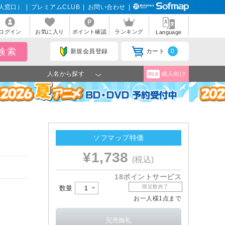
人窓口）
|
プレミアムCLUB
|
お問い合わせ
|
ログイン
お気に入り
ポイント確認
ランキング
Language
新規会員登録
カート
0
人名から探す
成人向け
R18
ソフマップ特価
¥1,738
(税込)
18ポイントサービス
限定数終了
数量
お一人様1点まで