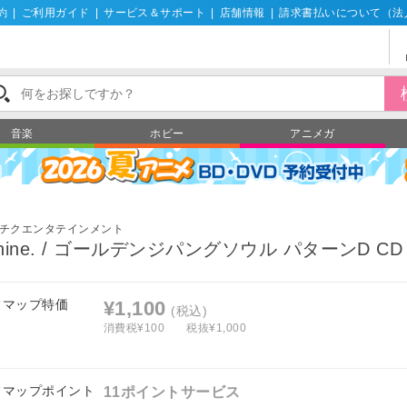
約
|
ご利用ガイド
|
サービス＆サポート
|
店舗情報
|
請求書払いについて（法
音楽
ホビー
アニメガ
チクエンタテインメント
nine. / ゴールデンジパングソウル パターンD CD
フマップ特価
¥1,100
(税込)
消費税¥100
税抜¥1,000
フマップポイント
11ポイントサービス