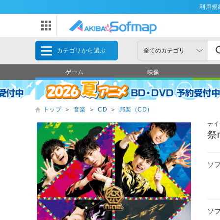
利用規
カテゴリから選ぶ
ゲーム
映像
トップ
＞
音楽
＞
CD
＞
邦楽（CD）
テイ
祭
ソ
ソ