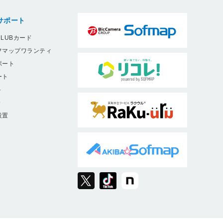
サポート
LUBカード
フマップワランティ
ポート
ート
ト
9
設置