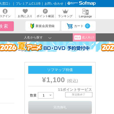
人窓口）
|
プレミアムCLUB
|
お問い合わせ
|
ログイン
お気に入り
ポイント確認
ランキング
Language
新規会員登録
カート
0
人名から探す
成人向け
R18
ソフマップ特価
¥1,100
(税込)
11ポイントサービス
限定数終了
数量