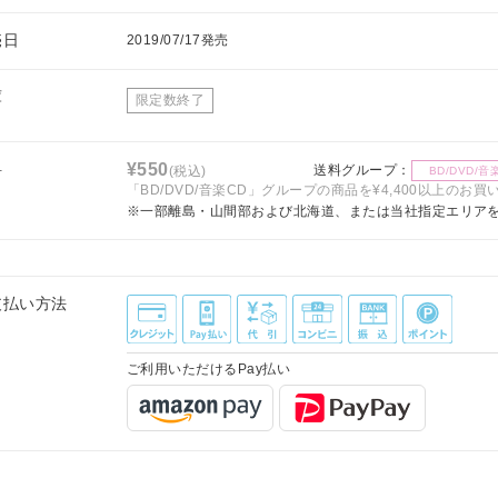
売日
2019/07/17発売
庫
限定数終了
料
¥550
送料グループ：
(税込)
BD/DVD/音
「BD/DVD/音楽CD」グループの商品を¥4,400以上のお
※一部離島・山間部および北海道、または当社指定エリア
支払い方法
ご利用いただけるPay払い