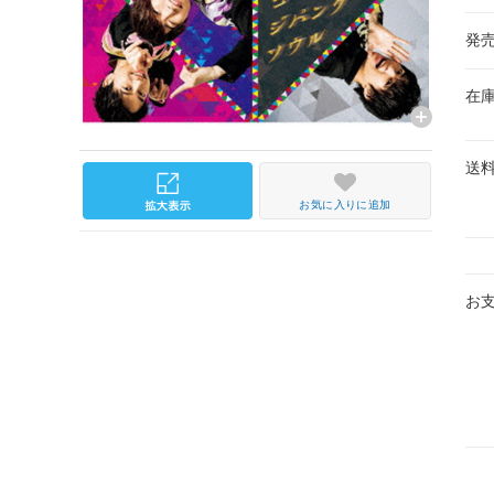
発
在
送
お気に入りに追加
お