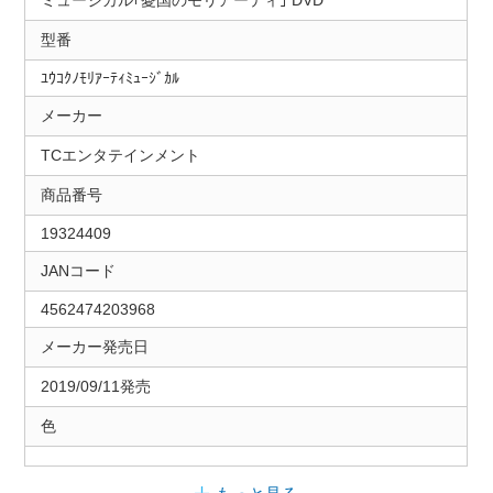
ミュージカル｢憂国のモリアーティ｣ DVD
型番
ﾕｳｺｸﾉﾓﾘｱｰﾃｨﾐｭｰｼﾞｶﾙ
メーカー
TCエンタテインメント
商品番号
19324409
JANコード
4562474203968
メーカー発売日
2019/09/11発売
色