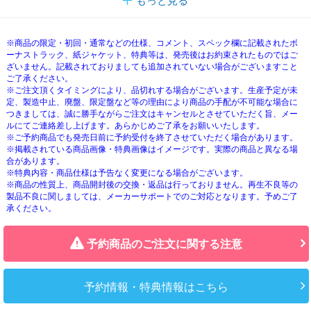
もっと見る
※商品の限定・初回・通常などの仕様、コメント、スペック欄に記載されたボ
ーナストラック、紙ジャケット、特典等は、発売後はお約束されたものではご
ざいません。記載されておりましても追加されていない場合がございますこと
ご了承ください。
※ご注文頂くタイミングにより、品切れする場合がございます。生産予定が未
定、製造中止、廃盤、限定盤など等の理由により商品の手配が不可能な場合に
つきましては、誠に勝手ながらご注文はキャンセルとさせていただく旨、メー
ルにてご連絡差し上げます。あらかじめご了承をお願いいたします。
※ご予約商品でも発売日前に予約受付を終了させていただく場合があります。
※掲載されている商品画像・特典画像はイメージです。実際の商品と異なる場
合があります。
※特典内容・商品仕様は予告なく変更になる場合がございます。
※商品の性質上、商品開封後の交換・返品は行っておりません。再生不良等の
製品不良に関しましては、メーカーサポートでのご対応となります。予めご了
承ください。
予約商品のご注文に関する注意
予約情報・特典情報はこちら