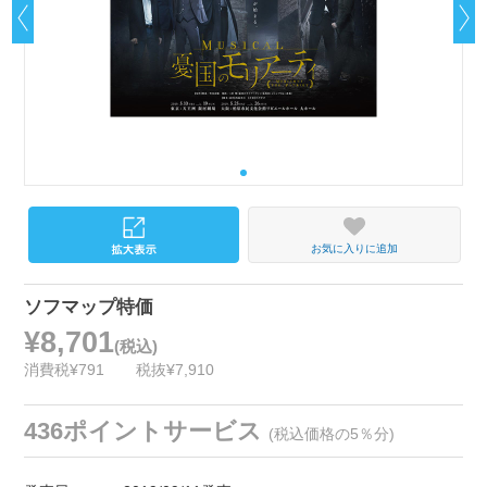
お気に入りに追加
ソフマップ特価
¥8,701
(税込)
消費税¥791
税抜¥7,910
436ポイントサービス
(税込価格の5％分)