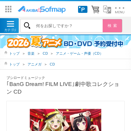
トップ
＞
音楽
＞
CD
＞
アニメ・ゲーム・声優（CD）
トップ
＞
アニメガ
＞
CD
ブシロードミュージック
｢BanG Dream! FILM LIVE｣劇中歌コレクショ
ン CD