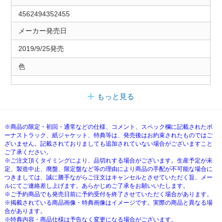
4562494352455
メーカー発売日
2019/9/25発売
色
もっと見る
※商品の限定・初回・通常などの仕様、コメント、スペック欄に記載されたボ
ーナストラック、紙ジャケット、特典等は、発売後はお約束されたものではご
ざいません。記載されておりましても追加されていない場合がございますこと
ご了承ください。
※ご注文頂くタイミングにより、品切れする場合がございます。生産予定が未
定、製造中止、廃盤、限定盤など等の理由により商品の手配が不可能な場合に
つきましては、誠に勝手ながらご注文はキャンセルとさせていただく旨、メー
ルにてご連絡差し上げます。あらかじめご了承をお願いいたします。
※ご予約商品でも発売日前に予約受付を終了させていただく場合があります。
※掲載されている商品画像・特典画像はイメージです。実際の商品と異なる場
合があります。
※特典内容・商品仕様は予告なく変更になる場合がございます。