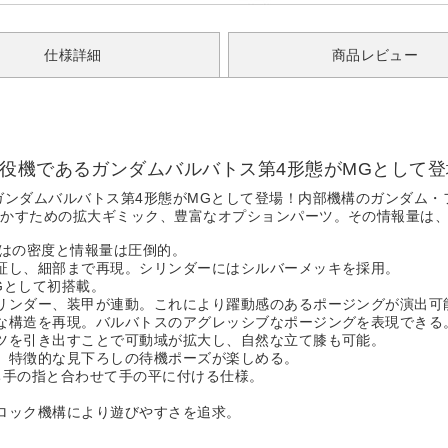
仕様詳細
商品レビュー
役機であるガンダムバルバトス第4形態がMGとして登
ガンダムバルバトス第4形態がMGとして登場！内部機構のガンダム
動かすための拡大ギミック、豊富なオプションパーツ。その情報量は
ではの密度と情報量は圧倒的。
証し、細部まで再現。シリンダーにはシルバーメッキを採用。
Gとして初搭載。
リンダー、装甲が連動。これにより躍動感のあるポージングが演出可
な構造を再現。バルバトスのアグレッシブなポージングを表現できる
ツを引き出すことで可動域が拡大し、自然な立て膝も可能。
。特徴的な見下ろしの待機ポーズが楽しめる。
ち手の指と合わせて手の平に付ける仕様。
。
ロック機構により遊びやすさを追求。