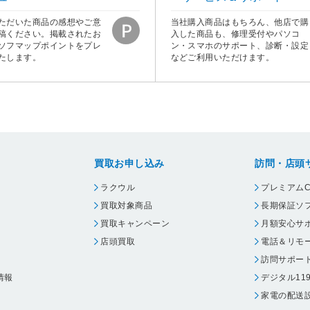
ただいた商品の感想やご意
当社購入商品はもちろん、他店で購
稿ください。掲載されたお
入した商品も、修理受付やパソコ
ソフマップポイントをプレ
ン・スマホのサポート、診断・設定
たします。
などご利用いただけます。
買取お申し込み
訪問・店頭
ラクウル
プレミアムC
買取対象商品
長期保証ソ
買取キャンペーン
月額安心サ
店頭買取
電話＆リモ
訪問サポー
情報
デジタル11
家電の配送