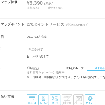
フマップ特価
¥5,390
(税込)
消費税¥490
税抜¥4,900
フマップポイント
270ポイントサービス
(税込価格の5％分)
売日
2019/12月発売
庫
限定数終了
お一人様1点まで
料
¥0
送料グループ：
(税込)
通常商品
送料無料キャンペーン適用中
※一部離島・山間部および北海道、または当社指定エリア
支払い方法