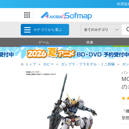
利用規
カテゴリから選ぶ
ゲーム
映像
トップ
＞
ホビー
＞
ガンプラ・プラモデル・ミニ四駆
＞
ガ
バン
M
の
『
形