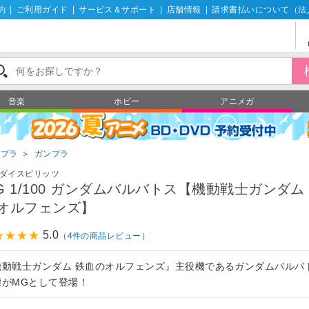
約
|
ご利用ガイド
|
サービス＆サポート
|
店舗情報
|
請求書払いについて（法
音楽
ホビー
アニメガ
ンプラ
＞
ガンプラ
ダイスピリッツ
G 1/100 ガンダムバルバトス【機動戦士ガンダム
オルフェンズ】
5.0
（4件の商品レビュー）
機動戦士ガンダム 鉄血のオルフェンズ』主役機であるガンダムバルバ
態がMGとして登場！