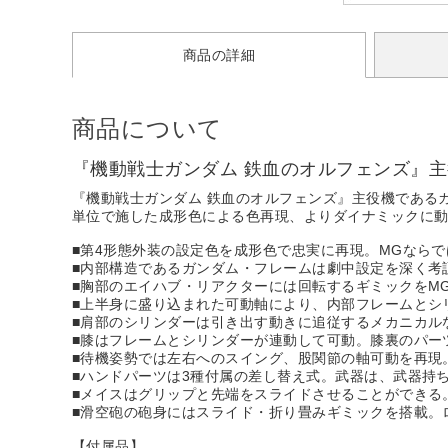
商品の詳細
商品について
『機動戦士ガンダム 鉄血のオルフェンズ』主
『機動戦士ガンダム 鉄血のオルフェンズ』主役機である
単位で施した成形色による色再現、よりダイナミックに
■第4形態外装の設定色を成形色で忠実に再現。MGなら
■内部構造であるガンダム・フレームは劇中設定を深く考
■胸部のエイハブ・リアクターには回転するギミックをM
■上半身に盛り込まれた可動軸により、内部フレームとシ
■肩部のシリンダーは引き出す動きに追従するメカニカル
■膝はフレームとシリンダーが連動して可動。膝裏のパー
■待機姿勢では左右へのスイング、股関節の軸可動を再現
■ハンドパーツは3種付属の差し替え式。武器は、武器持
■メイスはグリップと先端をスライドさせることができる
■滑空砲の砲身にはスライド・折り畳みギミックを搭載。
【付属品】