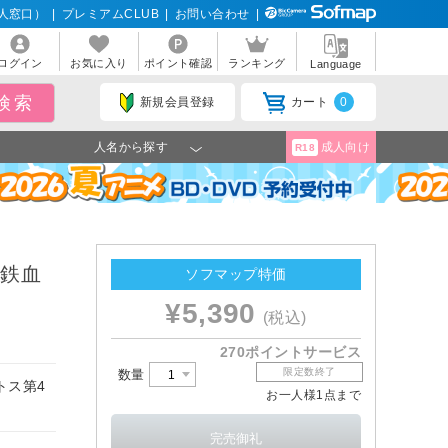
人窓口）
|
プレミアムCLUB
|
お問い合わせ
|
ログイン
お気に入り
ポイント確認
ランキング
Language
新規会員登録
カート
0
人名から探す
成人向け
R18
 鉄血
ソフマップ特価
¥5,390
(税込)
270ポイントサービス
限定数終了
数量
トス第4
お一人様1点まで