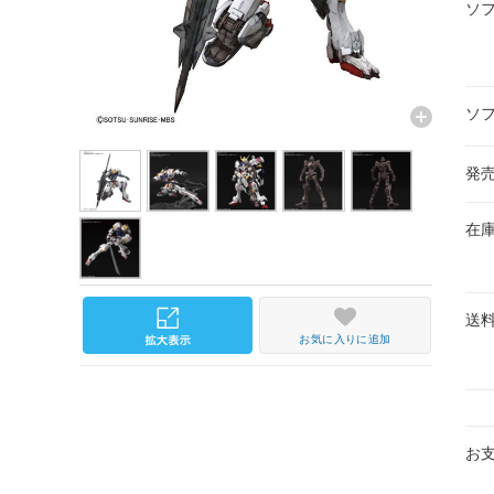
ソ
ソ
発
在
送
お気に入りに追加
お