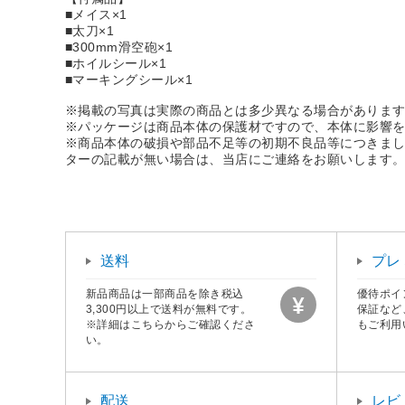
■メイス×1
■太刀×1
■300mm滑空砲×1
■ホイルシール×1
■マーキングシール×1
※掲載の写真は実際の商品とは多少異なる場合がありま
※パッケージは商品本体の保護材ですので、本体に影響
※商品本体の破損や部品不足等の初期不良品等につきま
ターの記載が無い場合は、当店にご連絡をお願いします
送料
プレ
新品商品は一部商品を除き税込
優待ポイ
3,300円以上で送料が無料です。
保証など
※詳細はこちらからご確認くださ
もご利用
い。
配送
レビ