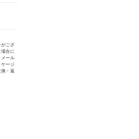
合がござ
な場合に
、メール
ッケージ
交換・返