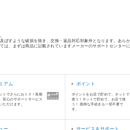
す。
を及ぼすような破損を除き、交換・返品対応対象外となります。あら
しては、まずは商品に記載されていますメーカーのサポートセンター
。
ミアム
ポイント
ントでさらにおトク！長期
ポイントをお店で貯めて、ネットで
、安心のサポートサービス
使う！ネットで貯めて、お店で使
いただけます。
う！ 面倒な手続きも一切不要で
す。
ュー
サービス＆サポート