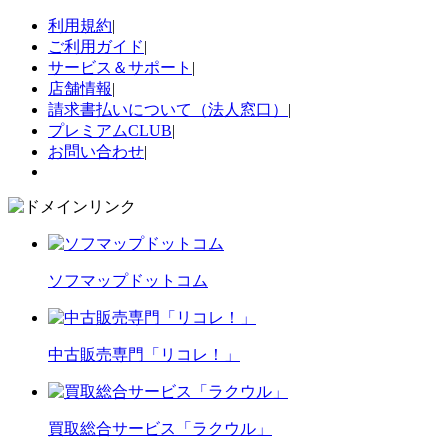
利用規約
|
ご利用ガイド
|
サービス＆サポート
|
店舗情報
|
請求書払いについて（法人窓口）
|
プレミアムCLUB
|
お問い合わせ
|
ソフマップドットコム
中古販売専門「リコレ！」
買取総合サービス「ラクウル」