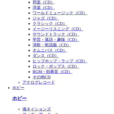
邦楽（CD）
洋楽（CD）
ワールドミュージック（CD）
ジャズ（CD）
クラシック（CD）
イージーリスニング（CD）
サウンドトラック（CD）
学芸・落語・趣味（CD）
演歌・歌謡曲（CD）
オムニバス（CD）
ダンス（CD）
ヒップホップ・ラップ（CD）
ロック・ポップス（CD）
BGM・効果音（CD）
その他CD
アナログレコード
ホビー
ホビー
魂ネイションズ