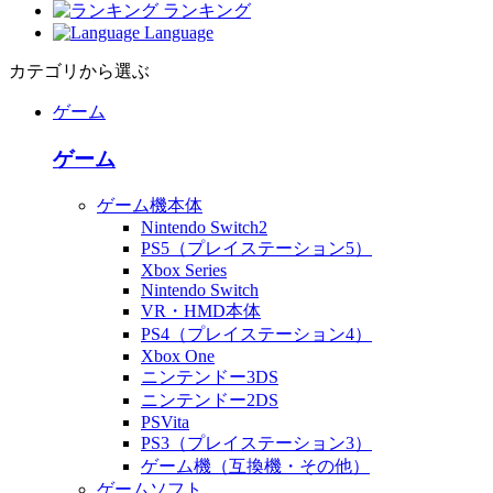
ランキング
Language
カテゴリから選ぶ
ゲーム
ゲーム
ゲーム機本体
Nintendo Switch2
PS5（プレイステーション5）
Xbox Series
Nintendo Switch
VR・HMD本体
PS4（プレイステーション4）
Xbox One
ニンテンドー3DS
ニンテンドー2DS
PSVita
PS3（プレイステーション3）
ゲーム機（互換機・その他）
ゲームソフト