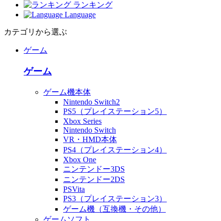
ランキング
Language
カテゴリから選ぶ
ゲーム
ゲーム
ゲーム機本体
Nintendo Switch2
PS5（プレイステーション5）
Xbox Series
Nintendo Switch
VR・HMD本体
PS4（プレイステーション4）
Xbox One
ニンテンドー3DS
ニンテンドー2DS
PSVita
PS3（プレイステーション3）
ゲーム機（互換機・その他）
ゲームソフト