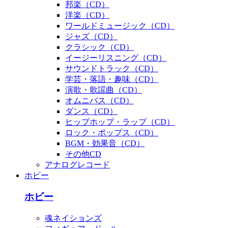
邦楽（CD）
洋楽（CD）
ワールドミュージック（CD）
ジャズ（CD）
クラシック（CD）
イージーリスニング（CD）
サウンドトラック（CD）
学芸・落語・趣味（CD）
演歌・歌謡曲（CD）
オムニバス（CD）
ダンス（CD）
ヒップホップ・ラップ（CD）
ロック・ポップス（CD）
BGM・効果音（CD）
その他CD
アナログレコード
ホビー
ホビー
魂ネイションズ