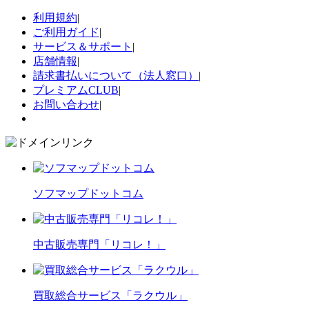
利用規約
|
ご利用ガイド
|
サービス＆サポート
|
店舗情報
|
請求書払いについて（法人窓口）
|
プレミアムCLUB
|
お問い合わせ
|
ソフマップドットコム
中古販売専門「リコレ！」
買取総合サービス「ラクウル」