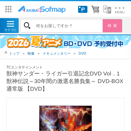
トップ
＞
映像
＞
ドキュメンタリー
＞
DVD
TCエンタテインメント
獣神サンダー・ライガー引退記念DVD Vol．1
獣神伝説～30年間の激選名勝負集～ DVD-BOX
通常版 【DVD】