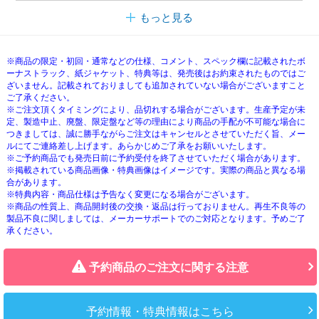
もっと見る
※商品の限定・初回・通常などの仕様、コメント、スペック欄に記載されたボ
ーナストラック、紙ジャケット、特典等は、発売後はお約束されたものではご
ざいません。記載されておりましても追加されていない場合がございますこと
ご了承ください。
※ご注文頂くタイミングにより、品切れする場合がございます。生産予定が未
定、製造中止、廃盤、限定盤など等の理由により商品の手配が不可能な場合に
つきましては、誠に勝手ながらご注文はキャンセルとさせていただく旨、メー
ルにてご連絡差し上げます。あらかじめご了承をお願いいたします。
※ご予約商品でも発売日前に予約受付を終了させていただく場合があります。
※掲載されている商品画像・特典画像はイメージです。実際の商品と異なる場
合があります。
※特典内容・商品仕様は予告なく変更になる場合がございます。
※商品の性質上、商品開封後の交換・返品は行っておりません。再生不良等の
製品不良に関しましては、メーカーサポートでのご対応となります。予めご了
承ください。
予約商品のご注文に関する注意
予約情報・特典情報はこちら