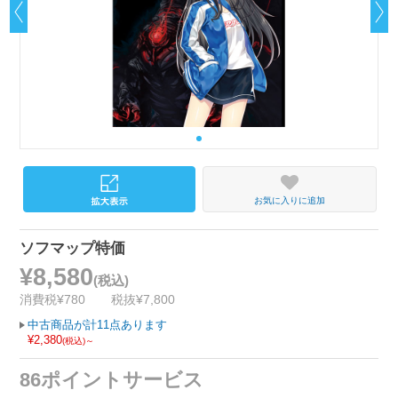
お気に入りに追加
ソフマップ特価
¥8,580
(税込)
消費税¥780
税抜¥7,800
中古商品が計11点あります
¥2,380
(税込)～
86ポイントサービス