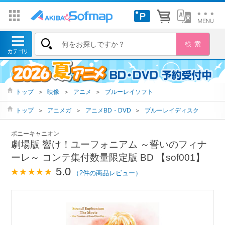
トップ
＞
映像
＞
アニメ
＞
ブルーレイソフト
トップ
＞
アニメガ
＞
アニメBD・DVD
＞
ブルーレイディスク
ポニーキャニオン
劇場版 響け！ユーフォニアム ～誓いのフィナ
ーレ～ コンテ集付数量限定版 BD 【sof001】
5.0
（2件の商品レビュー）