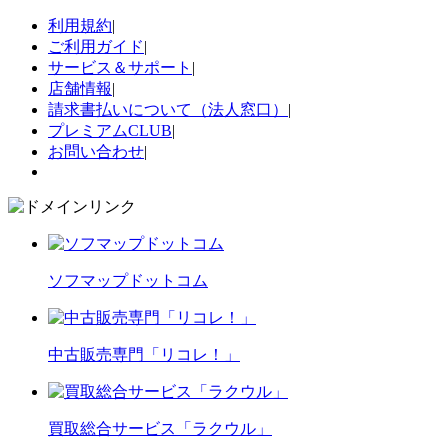
利用規約
|
ご利用ガイド
|
サービス＆サポート
|
店舗情報
|
請求書払いについて（法人窓口）
|
プレミアムCLUB
|
お問い合わせ
|
ソフマップドットコム
中古販売専門「リコレ！」
買取総合サービス「ラクウル」