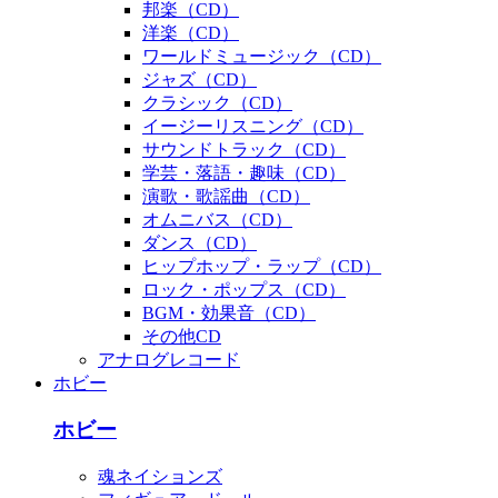
邦楽（CD）
洋楽（CD）
ワールドミュージック（CD）
ジャズ（CD）
クラシック（CD）
イージーリスニング（CD）
サウンドトラック（CD）
学芸・落語・趣味（CD）
演歌・歌謡曲（CD）
オムニバス（CD）
ダンス（CD）
ヒップホップ・ラップ（CD）
ロック・ポップス（CD）
BGM・効果音（CD）
その他CD
アナログレコード
ホビー
ホビー
魂ネイションズ