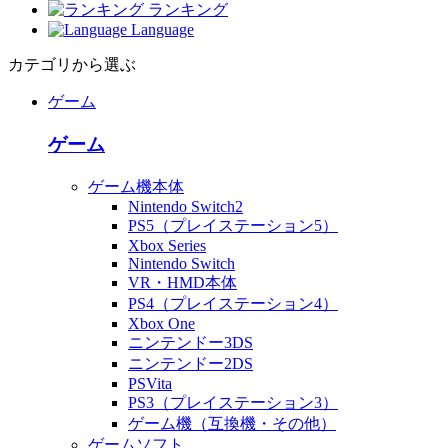
ランキング
Language
カテゴリから選ぶ
ゲーム
ゲーム
ゲーム機本体
Nintendo Switch2
PS5（プレイステーション5）
Xbox Series
Nintendo Switch
VR・HMD本体
PS4（プレイステーション4）
Xbox One
ニンテンドー3DS
ニンテンドー2DS
PSVita
PS3（プレイステーション3）
ゲーム機（互換機・その他）
ゲームソフト