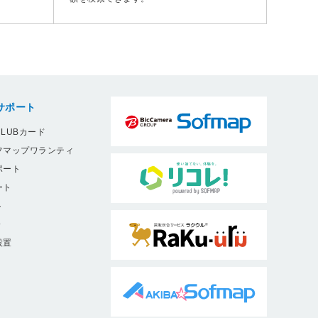
サポート
LUBカード
フマップワランティ
ポート
ート
ト
9
設置