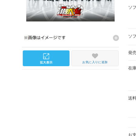
ソ
ソ
発
お気に入りに追加
在
送
お