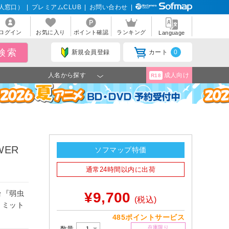
人窓口）
|
プレミアムCLUB
|
お問い合わせ
|
ログイン
お気に入り
ポイント確認
ランキング
Language
新規会員登録
カート
0
人名から探す
成人向け
R18
WER
ソフマップ特価
通常24時間以内に出荷
台『弱虫
¥9,700
(税込)
リミット
485ポイントサービス
在庫限り
数量