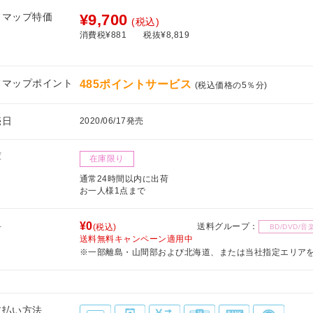
フマップ特価
¥9,700
(税込)
消費税¥881
税抜¥8,819
フマップポイント
485ポイントサービス
(税込価格の5％分)
売日
2020/06/17発売
庫
在庫限り
通常24時間以内に出荷
お一人様1点まで
料
¥0
送料グループ：
(税込)
BD/DVD/音
送料無料キャンペーン適用中
※一部離島・山間部および北海道、または当社指定エリア
支払い方法