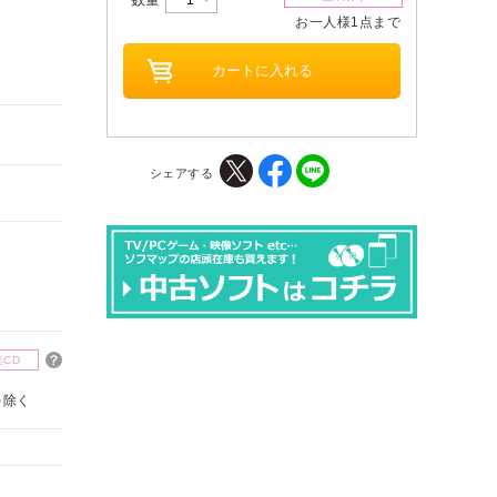
お一人様1点まで
シェアする
楽CD
を除く