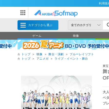
利用規
カテゴリから選ぶ
ゲーム
映像
トップ
＞
映像
＞
舞台・演劇
＞
ブルーレイソフト
トップ
＞
アニメガ
＞
ライブ・イベント・舞台
東宝
舞
O
大
ペ
ブ