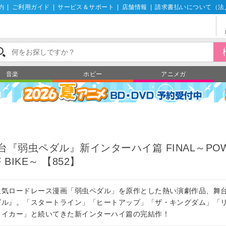
約
|
ご利用ガイド
|
サービス＆サポート
|
店舗情報
|
請求書払いについて（法
音楽
ホビー
アニメガ
台『弱虫ペダル』新インターハイ篇 FINAL～PO
F BIKE～ 【852】
人気ロードレース漫画「弱虫ペダル」を原作とした熱い演劇作品、舞
ダル』。「スタートライン」「ヒートアップ」「ザ・キングダム」「
レイカー」と続いてきた新インターハイ篇の完結作！