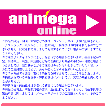
※商品の限定・初回・通常などの仕様、コメント、スペック欄に記載されたボ
ーナストラック、紙ジャケット、特典等は、発売後はお約束されたものではご
ざいません。記載されておりましても追加されていない場合がございますこと
ご了承ください。
※ご注文頂くタイミングにより、品切れする場合がございます。生産予定が未
定、製造中止、廃盤、限定盤など等の理由により商品の手配が不可能な場合に
つきましては、誠に勝手ながらご注文はキャンセルとさせていただく旨、メー
ルにてご連絡差し上げます。あらかじめご了承をお願いいたします。
※ご予約商品でも発売日前に予約受付を終了させていただく場合があります。
※掲載されている商品画像・特典画像はイメージです。実際の商品と異なる場
合があります。
※特典内容・商品仕様は予告なく変更になる場合がございます。
※商品の性質上、商品開封後の交換・返品は行っておりません。再生不良等の
製品不良に関しましては、メーカーサポートでのご対応となります。予めご了
承ください。