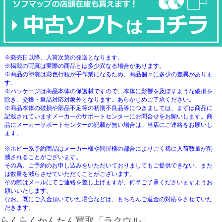
※発売日以降、入荷次第の発送となります。
※掲載の写真は実際の商品とは多少異なる場合があります。
※商品の塗装は彩色行程が手作業になるため、商品個々に多少の差異がありま
す。
※パッケージは商品本体の保護材ですので、本体に影響を及ぼすような破損を
除き、交換・返品対応対象外となります。あらかじめご了承ください。
※商品本体の破損や部品不足等の初期不良品等につきましては、まずは商品に
記載されていますメーカーのサポートセンターにお問合せをお願いします。商
品にメーカーサポートセンターの記載が無い場合は、当店にご連絡をお願いし
ます。
※ホビー系予約商品はメーカー様や問屋様の都合によりごく稀に入荷数量が削
減されることがございます。
その為、ご予約のお申し込みをいただいておりましてもご提供できない、また
は数量を減らさせていただくことがございます。
その際はメールにてご連絡を差し上げますが、何卒ご了承くださいますようお
願いいたします。
なお、既にご入金頂いていた場合などは、もちろんご返金の対応をさせていた
だきます。
らくらくかんたん買取「ラクウル」