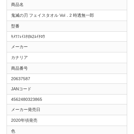
商品名
鬼滅の刃 フェイスタオル Vol．2 時透無一郎
型番
ｷﾒﾂﾌｪｲｽﾀｵﾙ2ﾑｲﾁﾛｳ
メーカー
カナリア
商品番号
20637587
JANコード
4562480323865
メーカー発売日
2020年頃発売
色