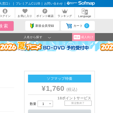
人窓口）
|
プレミアムCLUB
|
お問い合わせ
|
ログイン
お気に入り
ポイント確認
ランキング
Language
新規会員登録
カート
0
人名から探す
成人向け
R18
ソフマップ特価
¥1,760
(税込)
18ポイントサービス
限定数終了
数量