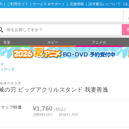
約
|
ご利用ガイド
|
サービス＆サポート
|
店舗情報
|
請求書払いについて（法
音楽
ホビー
アニメガ
ッズ
ティグッズ
ルターインク
滅の刃 ビッグアクリルスタンド 我妻善逸
フマップ特価
¥1,760
(税込)
消費税¥160
税抜¥1,600