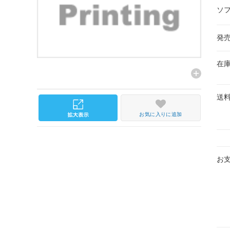
ソ
発
在
送
お気に入りに追加
お