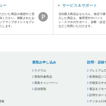
ュー
サービス＆サポート
ただいた商品の感想やご意
当社購入商品はもちろん、他店で購
稿ください。掲載されたお
入した商品も、修理受付やパソコ
ソフマップポイントをプレ
ン・スマホのサポート、診断・設定
たします。
などご利用いただけます。
買取お申し込み
訪問・店頭
ラクウル
プレミアムC
買取対象商品
長期保証ソ
買取キャンペーン
月額安心サ
店頭買取
電話＆リモ
訪問サポー
情報
デジタル11