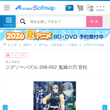
トップ
＞
ホビー
＞
ゲーム・バラエティ・パズル
＞
ジグソーパズル
ラッピング可
エンスカイ
ジグソーパズル 208-052 鬼滅の刃 音柱