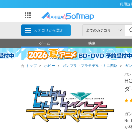
利用規
カテゴリから選ぶ
ゲーム
映像
トップ
＞
ホビー
＞
ガンプラ・プラモデル・ミニ四駆
＞
ガ
バン
H
ダ
ガン
R
が