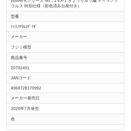
自由研究シリーズ No．1 EX-1 きょうりゅう編 ティラノザ
ウルス 特別仕様（彩色済み台座付き）
型番
ﾃｨﾗﾉｻｳﾙｽﾀﾞｲｻﾞ
メーカー
フジミ模型
商品番号
20702491
JANコード
4968728170992
メーカー発売日
2020年7月発売
色