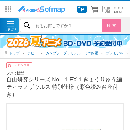
トップ
＞
ホビー
＞
ガンプラ・プラモデル・ミニ四駆
＞
プラモデル
＞
ラッピング可
フジミ模型
自由研究シリーズ No．1 EX-1 きょうりゅう編
ティラノザウルス 特別仕様（彩色済み台座付
き）