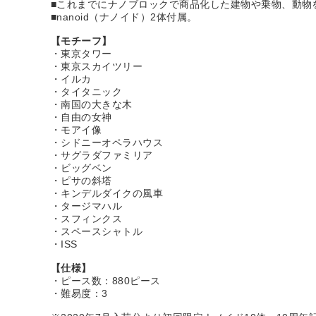
■これまでにナノブロックで商品化した建物や乗物、動物
■nanoid（ナノイド）2体付属。
【モチーフ】
・東京タワー
・東京スカイツリー
・イルカ
・タイタニック
・南国の大きな木
・自由の女神
・モアイ像
・シドニーオペラハウス
・サグラダファミリア
・ビッグベン
・ピサの斜塔
・キンデルダイクの風車
・タージマハル
・スフィンクス
・スペースシャトル
・ISS
【仕様】
・ピース数：880ピース
・難易度：3