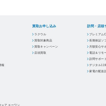
買取お申し込み
訪問・店頭
ラクウル
プレミアムC
買取対象商品
長期保証ソ
買取キャンペーン
月額安心サ
店頭買取
電話＆リモ
訪問サポー
情報
デジタル11
家電の配送
ウェア エーワン