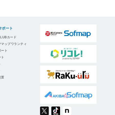
サポート
LUBカード
フマップワランティ
ポート
ート
ト
9
設置