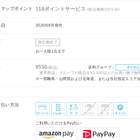
フマップポイント
116ポイントサービス
(税込価格の5％分)
売日
2020/08月発売
庫
限定数終了
お一人様1点まで
料
¥550
送料グループ：
(税込)
通常商品
「通常商品」グループの商品を¥3,300以上のお買い物で無
※一部離島・山間部および北海道、または当社指定エリア
支払い方法
ご利用いただけるPay払い