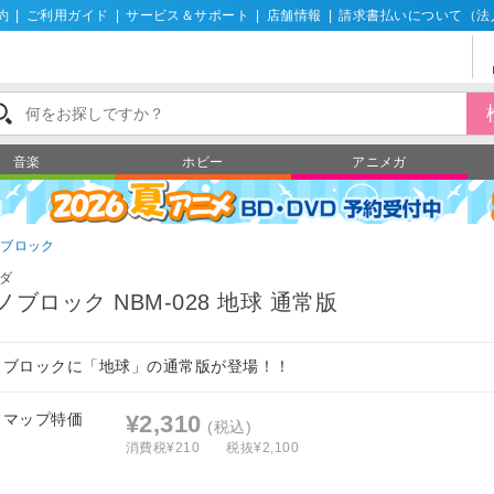
約
|
ご利用ガイド
|
サービス＆サポート
|
店舗情報
|
請求書払いについて（法
音楽
ホビー
アニメガ
ノブロック
ダ
ノブロック NBM-028 地球 通常版
ノブロックに「地球」の通常版が登場！！
フマップ特価
¥2,310
(税込)
消費税¥210
税抜¥2,100