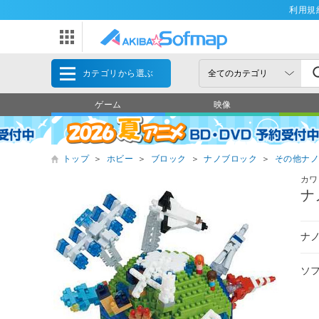
利用規
カテゴリから選ぶ
ゲーム
映像
トップ
＞
ホビー
＞
ブロック
＞
ナノブロック
＞
その他ナ
カワ
ナ
ナ
ソ