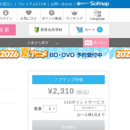
人窓口）
|
プレミアムCLUB
|
お問い合わせ
|
ログイン
お気に入り
ポイント確認
ランキング
Language
新規会員登録
カート
0
人名から探す
成人向け
R18
ソフマップ特価
¥2,310
(税込)
116ポイントサービス
限定数終了
数量
お一人様1点まで