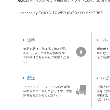
※2020年7月入荷分より初回限定ナノイド10体、10
Licensed by TOKYO TOWER (C)TOKYO-SKYTREE
送料
プレ
新品商品は一部商品を除き税込
優待ポイ
3,300円以上で送料が無料です。
保証など
※詳細はこちらからご確認くださ
もご利用
い。
配送
レビ
ソフマップ・ドットコムは24時間、
ご購入い
年中無休で出荷しております。大型
見をご投
家電もおまかせください。
客様には
ゼントい