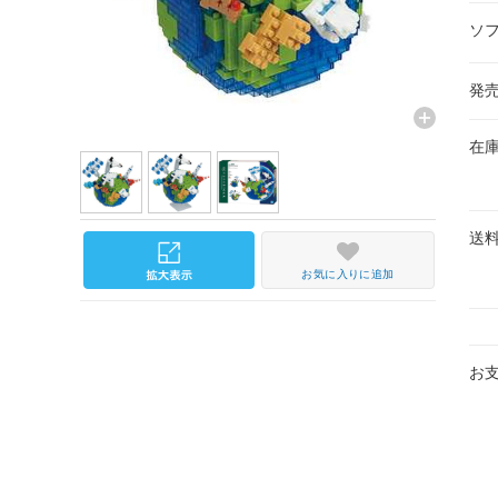
ソ
発
在
送
お気に入りに追加
お