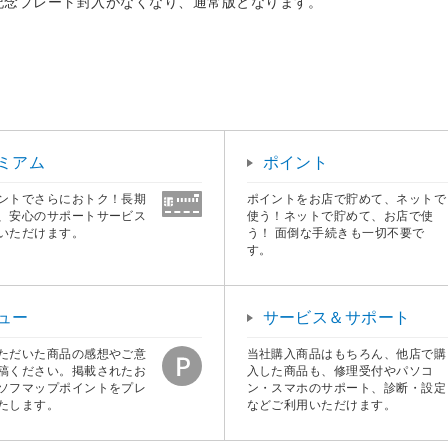
周年記念プレート封入がなくなり、通常版となります。
ミアム
ポイント
ントでさらにおトク！長期
ポイントをお店で貯めて、ネットで
、安心のサポートサービス
使う！ネットで貯めて、お店で使
いただけます。
う！ 面倒な手続きも一切不要で
す。
ュー
サービス＆サポート
ただいた商品の感想やご意
当社購入商品はもちろん、他店で購
稿ください。掲載されたお
入した商品も、修理受付やパソコ
ソフマップポイントをプレ
ン・スマホのサポート、診断・設定
たします。
などご利用いただけます。