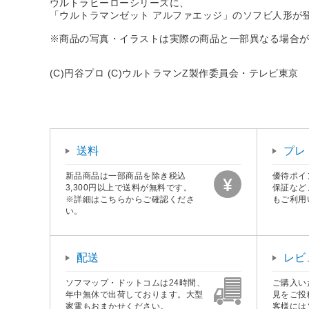
ウルトラヒーローシリーズに、
「ウルトラマンゼット アルファエッジ」のソフビ人形が
※商品の写真・イラストは実際の商品と一部異なる場合
(C)円谷プロ (C)ウルトラマンZ製作委員会・テレビ東京
送料
プレ
新品商品は一部商品を除き税込
優待ポイ
3,300円以上で送料が無料です。
保証など
※詳細はこちらからご確認くださ
もご利用
い。
配送
レビ
ソフマップ・ドットコムは24時間、
ご購入い
年中無休で出荷しております。大型
見をご投
家電もおまかせください。
客様には