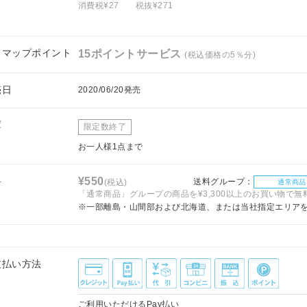
消費税¥27
税抜¥271
フマップポイント
15ポイントサービス
(税込価格の5％分)
売日
2020/06/20発売
庫
限定数終了
お一人様1点まで
料
¥550
送料グループ：
(税込)
通常商品
「通常商品」グループの商品を¥3,300以上のお買い物で無
※一部離島・山間部および北海道、または当社指定エリア
支払い方法
ご利用いただけるPay払い