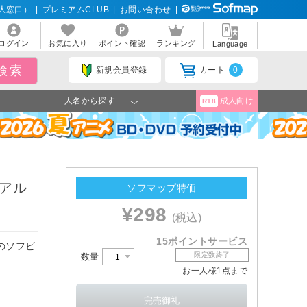
人窓口）
|
プレミアムCLUB
|
お問い合わせ
|
ログイン
お気に入り
ポイント確認
ランキング
Language
新規会員登録
カート
0
人名から探す
成人向け
R18
 アル
ソフマップ特価
¥298
(税込)
15ポイントサービス
のソフビ
限定数終了
数量
お一人様1点まで