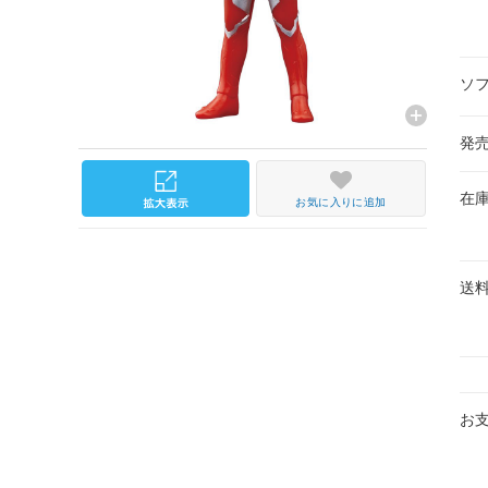
ソ
発
在
お気に入りに追加
送
お