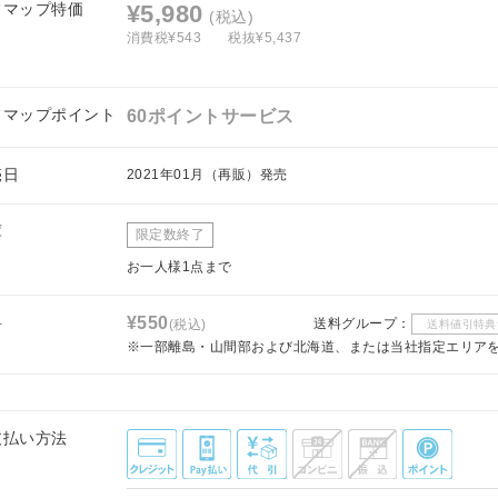
フマップ特価
¥5,980
(税込)
消費税¥543
税抜¥5,437
フマップポイント
60ポイントサービス
売日
2021年01月（再販）発売
庫
限定数終了
お一人様1点まで
料
¥550
送料グループ：
(税込)
送料値引特典
※一部離島・山間部および北海道、または当社指定エリア
支払い方法