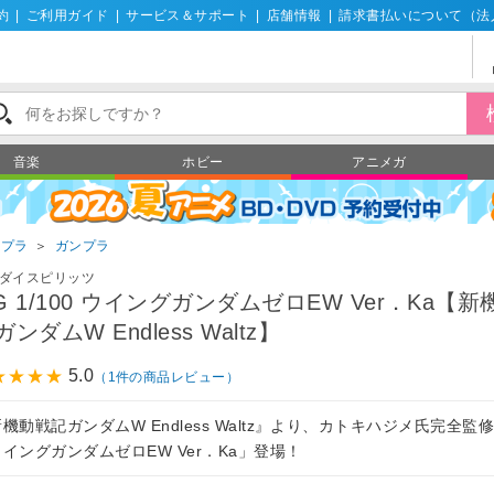
約
|
ご利用ガイド
|
サービス＆サポート
|
店舗情報
|
請求書払いについて（法
音楽
ホビー
アニメガ
ンプラ
＞
ガンプラ
ダイスピリッツ
G 1/100 ウイングガンダムゼロEW Ver．Ka【
ガンダムW Endless Waltz】
5.0
（1件の商品レビュー）
機動戦記ガンダムW Endless Waltz』より、カトキハジメ氏完全監
イングガンダムゼロEW Ver．Ka」登場！