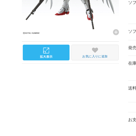
ソ
ソ
発
お気に入りに追加
在
送
お