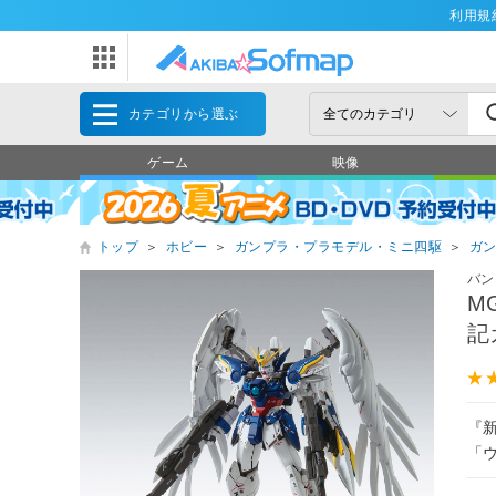
利用規
カテゴリから選ぶ
ゲーム
映像
トップ
＞
ホビー
＞
ガンプラ・プラモデル・ミニ四駆
＞
ガ
バン
M
記
『新
「ウ