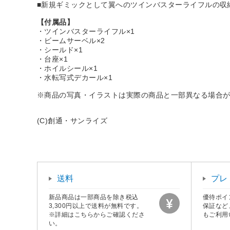
■新規ギミックとして翼へのツインバスターライフルの収
【付属品】
・ツインバスターライフル×1
・ビームサーベル×2
・シールド×1
・台座×1
・ホイルシール×1
・水転写式デカール×1
※商品の写真・イラストは実際の商品と一部異なる場合
(C)創通・サンライズ
送料
プレ
新品商品は一部商品を除き税込
優待ポイ
3,300円以上で送料が無料です。
保証など
※詳細はこちらからご確認くださ
もご利用
い。