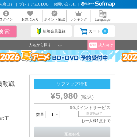
人窓口）
|
プレミアムCLUB
|
お問い合わせ
|
ログイン
お気に入り
ポイント確認
ランキング
Language
新規会員登録
カート
0
人名から探す
成人向け
R18
新機動戦
ソフマップ特価
¥5,980
(税込)
60ポイントサービス
限定数終了
数量
修の下
お一人様1点まで