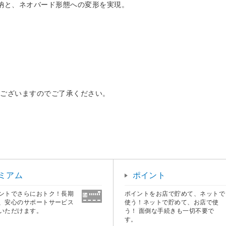
納と、ネオバード形態への変形を実現。
がございますのでご了承ください。
ミアム
ポイント
ントでさらにおトク！長期
ポイントをお店で貯めて、ネットで
、安心のサポートサービス
使う！ネットで貯めて、お店で使
いただけます。
う！ 面倒な手続きも一切不要で
す。