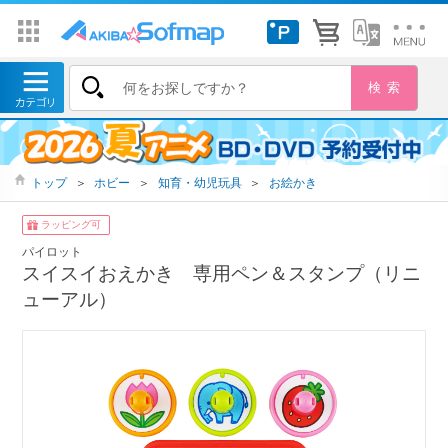
トップ
＞
ホビー
＞
知育・幼児玩具
＞
お絵かき
ラッピング可
パイロット
スイスイおえかき 専用ペン＆スタンプ（リニ
ューアル）