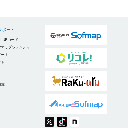
サポート
LUBカード
フマップワランティ
ポート
ート
ト
9
設置