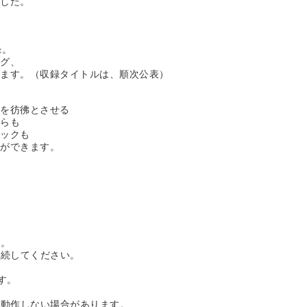
ました。
、
録。
ング、
けます。（収録タイトルは、順次公表）
ンを彷彿とさせる
がらも
ィックも
事ができます。
す。
接続してください。
す。
動作しない場合があります。