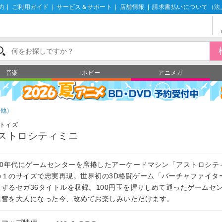
約
|
ご利用ガイド
|
サービス＆サポート
|
店舗情報
|
請求書払いについて（法
音楽
ホビー
アニメガ
の他）
トイズ
ストロシティミニ
990年代にゲームセンターを席捲したアーケードマシン「アストロシテ
の１のサイズで忠実再現。世界初の3D格闘ゲーム「バーチャファイタ
とするセガ36タイトルを収録。100円玉を握りしめて通ったゲームセ
興奮を大人になった今、改めてお楽しみいただけます。