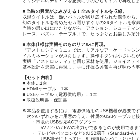
オリジナルのデザインを忠実に手のひらサイズで再現し
■ 当時の興奮がよみがえる！全36タイトルを収録。
収録タイトルは、熱いバトルが繰り広げられた傑作から
幻のタイトルを含めたセガ選りすぐりの36タイトルを収
当時の思い出にひたりながら、アクション、シューティ
レース、パズル、テーブルまで、たっぷりとお楽しみ頂
■ 本体仕様は実機そのものリアルに再現。
『アストロシティミニ』では、リアルなアーケードマシ
イルミネーションが点灯します。操作ボタンは小さいな
実機「アストロシティ」と同じ素材を使用。ジョイステ
基本設計を忠実に再現し、手に汗握る興奮を再び味わう
【セット内容】
■ 本体…1台
■ HDMIケーブル…1本
■ USBケーブル（電源供給用）…1本
■ 取扱説明書・保証書
※本品を使用するには、電源供給用のUSB機器が必要で
次のいずれかをご用意のうえ、付属のUSBケーブルと
・市販のUSB対応ACアダプター
5V / 2.0A / 5Wの出力ができるものが使用できま
・ テレビやパソコンなどのUSB端子（Standard-A）
USB端子によっては、動作環境などにより正しく