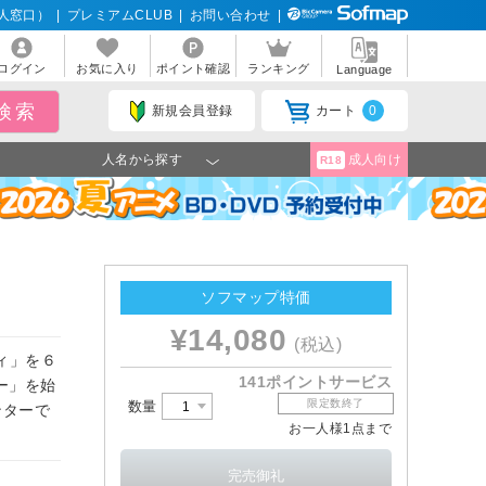
人窓口）
|
プレミアムCLUB
|
お問い合わせ
|
ログイン
お気に入り
ポイント確認
ランキング
Language
新規会員登録
カート
0
人名から探す
成人向け
R18
ソフマップ特価
¥14,080
(税込)
ィ」を６
141ポイントサービス
ー」を始
限定数終了
数量
ンターで
お一人様1点まで