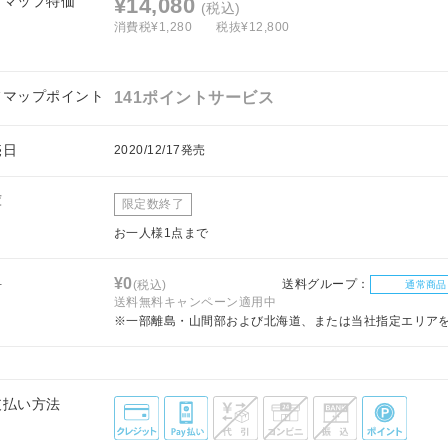
フマップ特価
¥14,080
(税込)
消費税¥1,280
税抜¥12,800
フマップポイント
141ポイントサービス
売日
2020/12/17発売
庫
限定数終了
お一人様1点まで
料
¥0
送料グループ：
(税込)
通常商品
送料無料キャンペーン適用中
※一部離島・山間部および北海道、または当社指定エリア
支払い方法