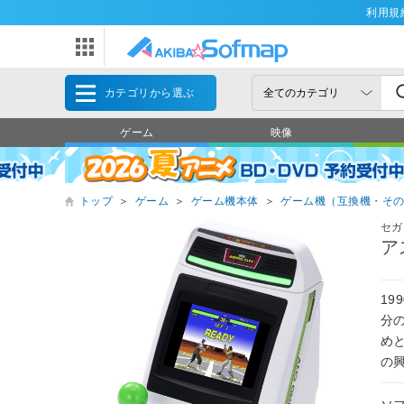
利用規
カテゴリから選ぶ
ゲーム
映像
トップ
＞
ゲーム
＞
ゲーム機本体
＞
ゲーム機（互換機・そ
セガ
ア
1
分
め
の