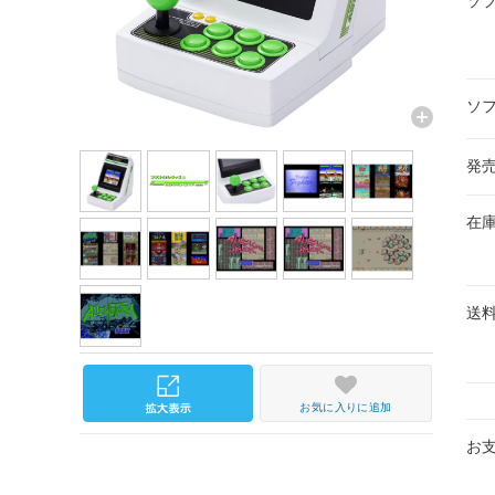
ソ
ソ
発
在
送
お気に入りに追加
お