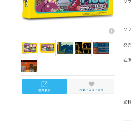
ソ
ソ
発
在
お気に入りに追加
送