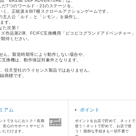
SSE DEF ADVENTURE」は、
だ7つのワールド・21のステージを、
いく、正統派８BIT横スクロールアクションゲームです。
の主人公「ルド」と「シモン」を操作し、
します。
なた次第！
イズ作品第2弾、FC/FC互換機用「ピコピコグランドアドベンチャー
ご期待ください。
ません。製造時期等により動作しない場合や、
C互換機は、動作保証対象外となります。
り、任天堂社のライセンス製品ではありません。
登録商標です。
ミアム
ポイント
ントでさらにおトク！長期
ポイントをお店で貯めて、ネットで
、安心のサポートサービス
使う！ネットで貯めて、お店で使
いただけます。
う！ 面倒な手続きも一切不要で