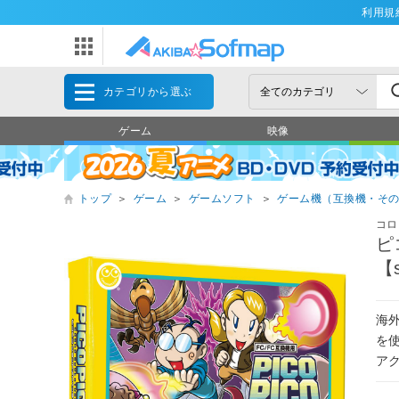
利用規
カテゴリから選ぶ
ゲーム
映像
トップ
＞
ゲーム
＞
ゲームソフト
＞
ゲーム機（互換機・そ
コロ
ピ
【s
海
を
ア