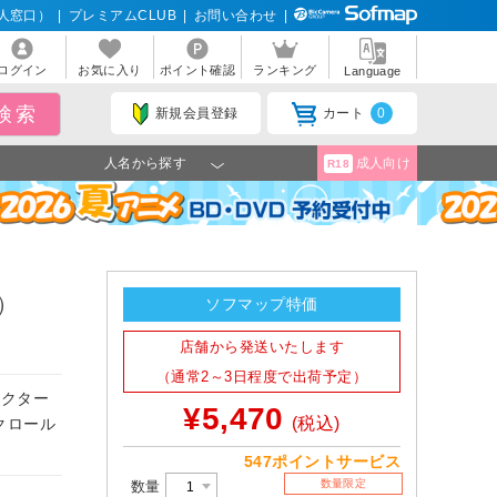
人窓口）
|
プレミアムCLUB
|
お問い合わせ
|
ログイン
お気に入り
ポイント確認
ランキング
Language
新規会員登録
カート
0
人名から探す
成人向け
R18
）
ソフマップ特価
店舗から発送いたします
（通常2～3日程度で出荷予定）
ラクター
¥5,470
(税込)
クロール
547ポイントサービス
数量限定
数量