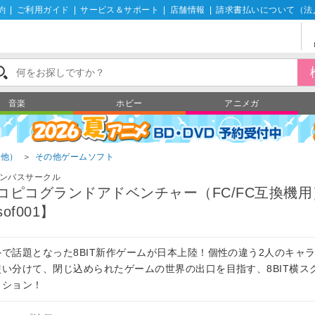
約
|
ご利用ガイド
|
サービス＆サポート
|
店舗情報
|
請求書払いについて（法
音楽
ホビー
アニメガ
の他）
＞
その他ゲームソフト
ンバスサークル
コピコグランドアドベンチャー（FC/FC互換機用
of001】
外で話題となった8BIT新作ゲームが日本上陸！個性の違う2人のキャ
使い分けて、閉じ込められたゲームの世界の出口を目指す、8BIT横ス
クション！