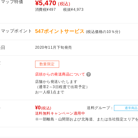
フマップ特価
¥5,470
(税込)
消費税¥497
税抜¥4,973
フマップポイント
547ポイントサービス
(税込価格の10％分)
売日
2020年11月下旬発売
庫
数量限定
店頭からの発送商品について
店舗から発送いたします
（通常2～3日程度で出荷予定）
お一人様1点まで
料
¥0
送料グループ：
(税込)
通常商品
送料無料キャンペーン適用中
※一部離島・山間部および北海道、または当社指定エリア