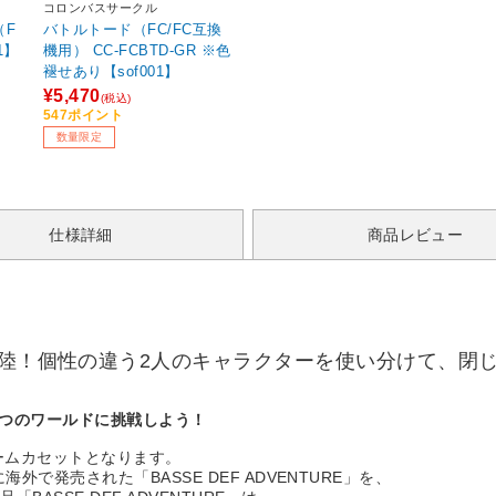
コロンバスサークル
（F
バトルトード（FC/FC互換
1】
機用） CC-FCBTD-GR ※色
褪せあり【sof001】
¥5,470
(税込)
547ポイント
数量限定
仕様詳細
商品レビュー
上陸！個性の違う2人のキャラクターを使い分けて、閉
7つのワールドに挑戦しよう！
ゲームカセットとなります。
で発売された「BASSE DEF ADVENTURE」を、