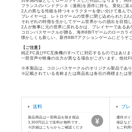
日本国内版としてローカライズした作品になります。同作品「BA
フランスのバンドデシネ（漫画)を原作に持ち、変化に富ん
2人の異なる性能を持つキャラクターを使い分けて進んで
プレイヤーは、レトロゲームの世界に閉じ込められた2人
それぞれの特徴を生かしてゲーム世界からの脱出を目指
2人が無事に元の世界に戻れるかは、プレイヤーであるあ
コロンバスサークルが贈る、海外8BITゲームのローカラ
懐かしくも新しい、新作8BITアクションゲームにどうぞ
【ご注意】
純正FC及びFC互換機のすべてに対応するものではあり
一部音声や映像の出力が異なる場合がございます。他社F
※本製品は、コロンバスサークルのオリジナル製品であ
※記載されている名称または商品名は各社の商標または
送料
プレ
新品商品は一部商品を除き税込
優待ポイ
3,300円以上で送料が無料です。
保証など
※詳細はこちらからご確認くださ
もご利用