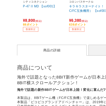
シティコネクション
コロンバスサークル
P-47 II MD 【sof001】
キラキラスターナイト！
C/FC互換機用） 【sof00
¥8,800
¥6,380
(税込)
(税込)
88ポイント
638ポイント
数量限定
数量限定
商品の詳細
商品について
海外で話題となった8BIT新作ゲームが日本
8BIT横スクロールアクション！
海外で話題の新作8BITゲームが日本上陸！変化に富んだ
本製品は、8BITゲーム機（FC/FC互換機）で楽しめる
本製品「ピコピコグランドアドベンチャー」は、2019年に海外