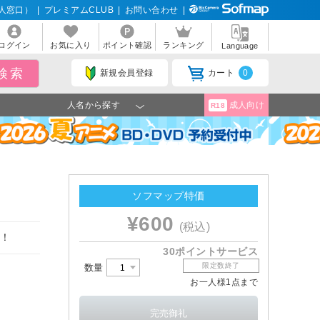
人窓口）
|
プレミアムCLUB
|
お問い合わせ
|
ログイン
お気に入り
ポイント確認
ランキング
Language
新規会員登録
カート
0
人名から探す
成人向け
R18
ソフマップ特価
¥600
(税込)
場！
30ポイントサービス
限定数終了
数量
お一人様1点まで