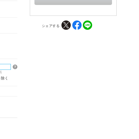
シェアする
料
を除く