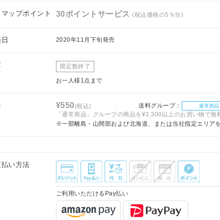
フマップポイント
30ポイントサービス
(税込価格の5％分)
売日
2020年11月下旬発売
庫
限定数終了
お一人様1点まで
料
¥550
送料グループ：
(税込)
通常商品
「通常商品」グループの商品を¥3,300以上のお買い物で無
※一部離島・山間部および北海道、または当社指定エリア
支払い方法
ご利用いただけるPay払い