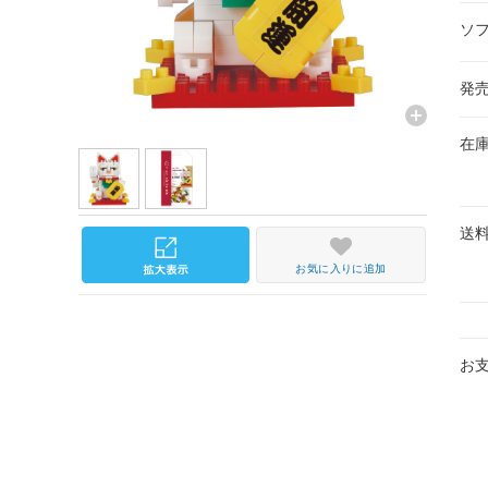
ソ
発
在
送
お気に入りに追加
お