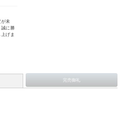
定が未
、誠に勝
し上げま