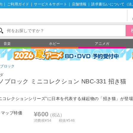
約
|
ご利用ガイド
|
サービス＆サポート
|
店舗情報
|
請求書払いについて（法
音楽
ホビー
アニメガ
ノブロック
ダ
ノブロック ミニコレクション NBC-331 招き猫
ミニコレクションシリーズ”に日本を代表する縁起物の「招き猫」が登
フマップ特価
¥600
(税込)
消費税¥54
税抜¥546