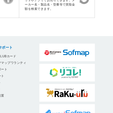
ットやアプリでお売りできます。メ
ーカー名・製品名・型番等で買取金
額を検索できます。
サポート
LUBカード
フマップワランティ
ポート
ート
ト
9
設置