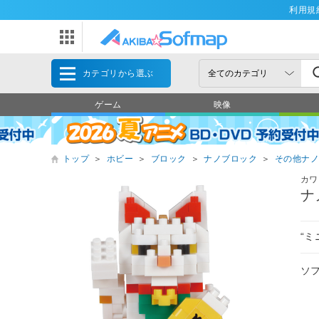
利用規
カテゴリから選ぶ
ゲーム
映像
トップ
＞
ホビー
＞
ブロック
＞
ナノブロック
＞
その他ナ
カワ
ナ
“
ソ