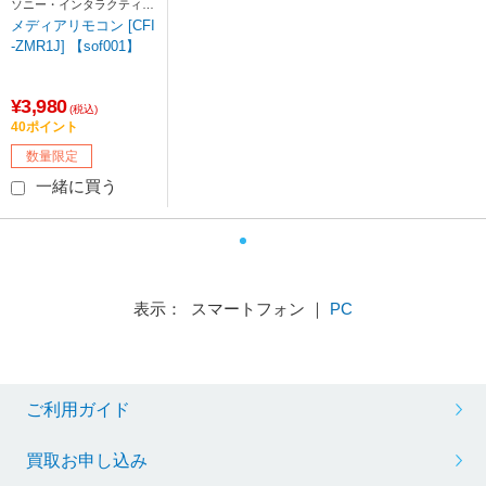
ソニー・インタラクティブ
エンタテインメント
メディアリモコン [CFI
-ZMR1J] 【sof001】
¥3,980
(税込)
40ポイント
数量限定
一緒に買う
表示： スマートフォン ｜
PC
ご利用ガイド
買取お申し込み