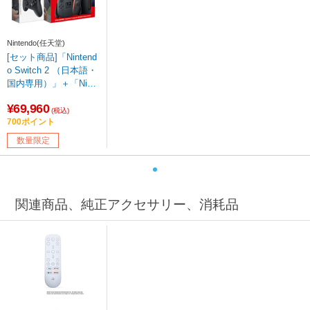
Nintendo(任天堂)
[セット商品]「Nintend
o Switch 2 （日本語・
国内専用）」＋「Ninte
ndo Switch 2 Proコン
¥69,960
トローラー」 [ゲーム
(税込)
700ポイント
機本体]
数量限定
関連商品、純正アクセサリー、消耗品