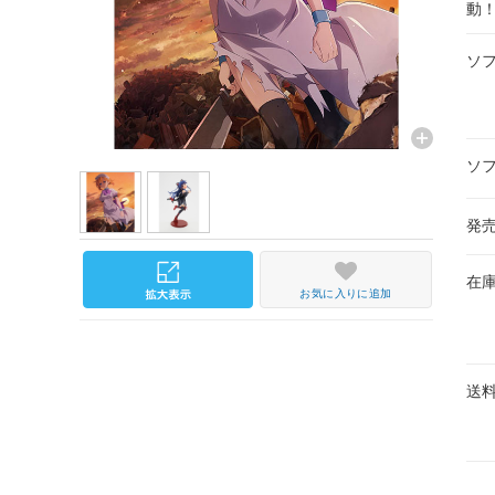
動
ソ
ソ
発
在
お気に入りに追加
送