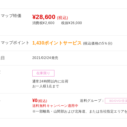
！
フマップ特価
¥28,600
(税込)
消費税¥2,600
税抜¥26,000
フマップポイント
1,430ポイントサービス
(税込価格の5％分)
売日
2021/02/24発売
庫
在庫限り
通常24時間以内に出荷
お一人様1点まで
料
¥0
送料グループ：
(税込)
BD/DVD/音
送料無料キャンペーン適用中
※一部離島・山間部および北海道、または当社指定エリア