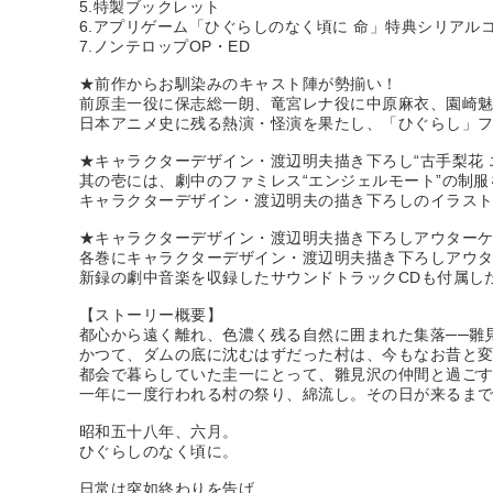
5.特製ブックレット
6.アプリゲーム「ひぐらしのなく頃に 命」特典シリアル
7.ノンテロップOP・ED
★前作からお馴染みのキャスト陣が勢揃い！
前原圭一役に保志総一朗、竜宮レナ役に中原麻衣、園崎
日本アニメ史に残る熱演・怪演を果たし、「ひぐらし」
★キャラクターデザイン・渡辺明夫描き下ろし“古手梨花 エ
其の壱には、劇中のファミレス“エンジェルモート”の制
キャラクターデザイン・渡辺明夫の描き下ろしのイラス
★キャラクターデザイン・渡辺明夫描き下ろしアウター
各巻にキャラクターデザイン・渡辺明夫描き下ろしアウ
新録の劇中音楽を収録したサウンドトラックCDも付属し
【ストーリー概要】
都心から遠く離れ、色濃く残る自然に囲まれた集落──雛
かつて、ダムの底に沈むはずだった村は、今もなお昔と
都会で暮らしていた圭一にとって、雛見沢の仲間と過ご
一年に一度行われる村の祭り、綿流し。その日が来るま
昭和五十八年、六月。
ひぐらしのなく頃に。
日常は突如終わりを告げ、