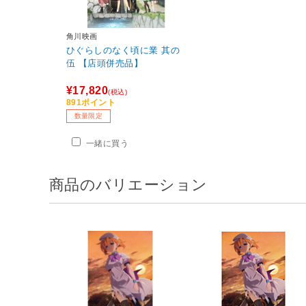
角川映画
ひぐらしのなく頃に業 其の
伍 【店頭併売品】
¥17,820
(税込)
891ポイント
数量限定
一緒に買う
商品のバリエーション