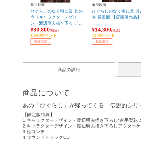
角川映画
角川映画
ひぐらしのなく頃に業 其の
ひぐらしのなく頃に業 其
壱《キャラクターデザイ
壱 通常版 【店頭併売品
ン・渡辺明夫描き下ろし“古
手梨花 エンジェルモートVe
¥30,800
¥14,300
(税込)
(税込)
r.”特製1/7スケールフィギュ
1,540ポイント
715ポイント
ア付き完全数量限定版》 Blu
数量限定
数量限定
-ray 【店頭併売品】
商品の詳細
商品について
あの「ひぐらし」が帰ってくる！伝説的シリ
【限定版特典】
1.キャラクターデザイン・渡辺明夫描き下ろし“古手梨花 エ
2.キャラクターデザイン・渡辺明夫描き下ろしアウター
3.絵コンテ
4.サウンドトラックCD