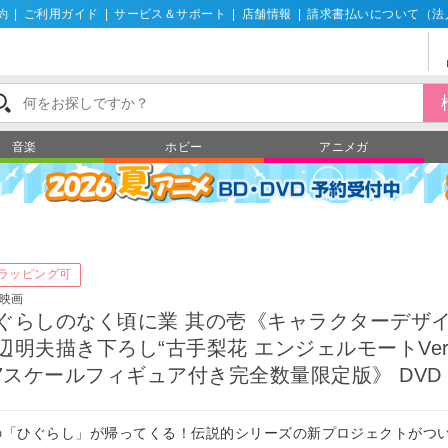
約
|
ご利用ガイド
|
サービス＆サポート
|
店舗情報
|
請求書払いについて（法
音楽
ホビー
アニメガ
ラッピング可
映画
ぐらしのなく頃に業 其の壱《キャラクターデザ
辺明夫描き下ろし“古手梨花 エンジェルモートVer
/7スケールフィギュア付き完全数量限定版》 DVD
の「ひぐらし」が帰ってくる！伝説的シリーズの新プロジェクトがつ