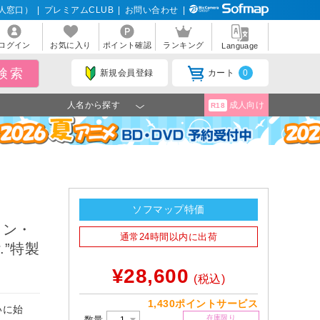
人窓口）
|
プレミアムCLUB
|
お問い合わせ
|
ログイン
お気に入り
ポイント確認
ランキング
Language
新規会員登録
カート
0
人名から探す
成人向け
R18
ソフマップ特価
イン・
通常24時間以内に出荷
.”特製
¥28,600
(税込)
1,430ポイントサービス
いに始
在庫限り
数量