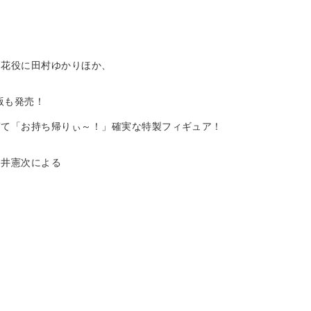
梨花役に田村ゆかりほか、
版も発売！
ぎて「お持ち帰りぃ～！」確実な特製フィギュア！
川井憲次による
。