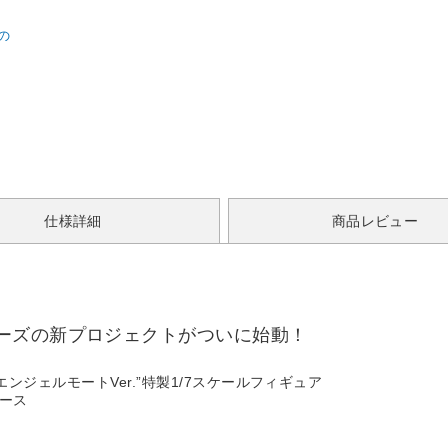
の
】
仕様詳細
商品レビュー
ーズの新プロジェクトがついに始動！
ンジェルモートVer.”特製1/7スケールフィギュア
ケース