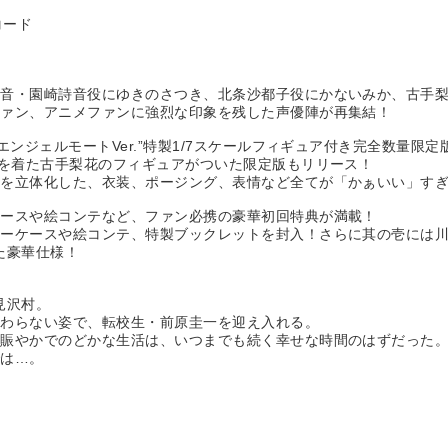
コード
魅音・園崎詩音役にゆきのさつき、北条沙都子役にかないみか、古手
ファン、アニメファンに強烈な印象を残した声優陣が再集結！
ンジェルモートVer.”特製1/7スケールフィギュア付き完全数量限定
服を着た古手梨花のフィギュアがついた限定版もリリース！
トを立体化した、衣装、ポージング、表情など全てが「かぁいい」す
ケースや絵コンテなど、ファン必携の豪華初回特典が満載！
ターケースや絵コンテ、特製ブックレットを封入！さらに其の壱には
た豪華仕様！
見沢村。
変わらない姿で、転校生・前原圭一を迎え入れる。
す賑やかでのどかな生活は、いつまでも続く幸せな時間のはずだった
では…。