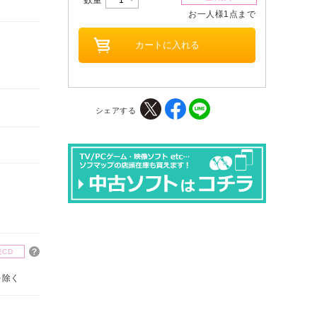
お一人様1点まで
シェアする
楽CD
を除く