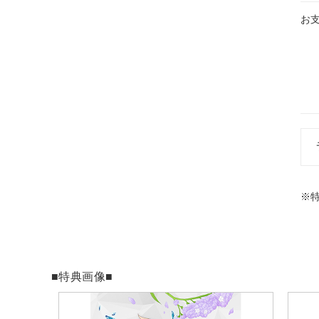
お
※
■特典画像■