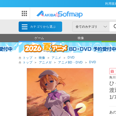
利用規
カテゴリから選ぶ
ゲーム
映像
DVD
トップ
＞
映像
＞
アニメ
＞
DVD
トップ
＞
アニメガ
＞
アニメBD・DVD
＞
角川
ひ
渡
1
あ