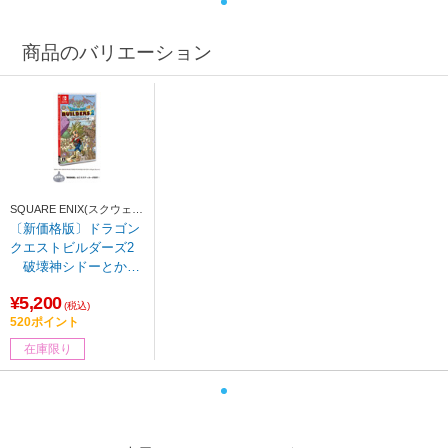
商品のバリエーション
SQUARE ENIX(スクウェ
ア・エニックス)
〔新価格版〕ドラゴン
クエストビルダーズ2
破壊神シドーとから
っぽの島 【Switchゲー
¥5,200
ムソフト】
(税込)
520ポイント
在庫限り