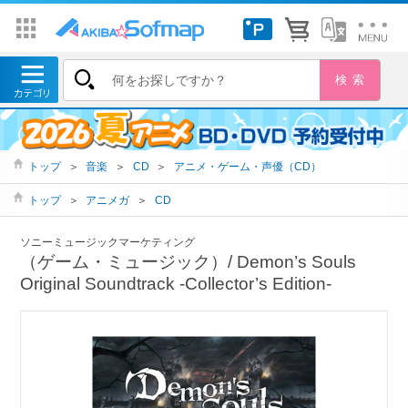
トップ
＞
音楽
＞
CD
＞
アニメ・ゲーム・声優（CD）
トップ
＞
アニメガ
＞
CD
ソニーミュージックマーケティング
（ゲーム・ミュージック）/ Demon’s Souls
Original Soundtrack ‐Collector’s Edition-