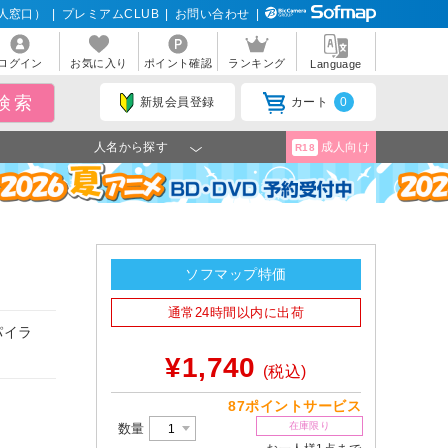
人窓口）
|
プレミアムCLUB
|
お問い合わせ
|
ログイン
お気に入り
ポイント確認
ランキング
Language
新規会員登録
カート
0
人名から探す
成人向け
R18
ソフマップ特価
通常24時間以内に出荷
パイラ
¥1,740
(税込)
87ポイントサービス
在庫限り
数量