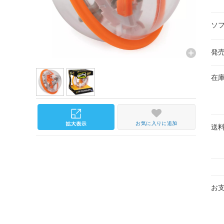
ソ
発
在
お気に入りに追加
送
お