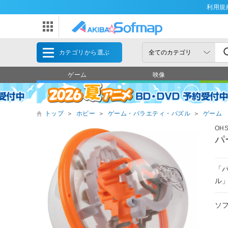
利用規
カテゴリから選ぶ
ゲーム
映像
トップ
＞
ホビー
＞
ゲーム・バラエティ・パズル
＞
ゲーム
OH
パ
「
ル
ソ