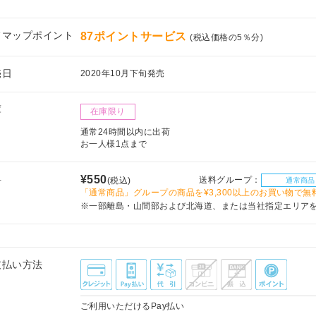
フマップポイント
87ポイントサービス
(税込価格の5％分)
売日
2020年10月下旬発売
庫
在庫限り
通常24時間以内に出荷
お一人様1点まで
料
¥550
送料グループ：
(税込)
通常商品
「通常商品」グループの商品を¥3,300以上のお買い物で無
※一部離島・山間部および北海道、または当社指定エリア
支払い方法
ご利用いただけるPay払い