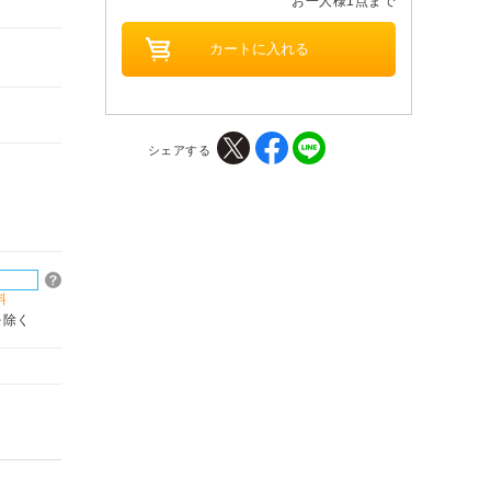
お一人様1点まで
シェアする
料
を除く