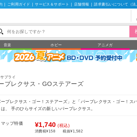
約
|
ご利用ガイド
|
サービス＆サポート
|
店舗情報
|
請求書払いについて（法
音楽
ホビー
アニメガ
Sサプライ
ープレクサス・GOステアーズ
パープレクサス・ゴー！ステアーズ」と「パープレクサス・ゴー！ス
」は、 手のひらサイズの新しいパープレクサス。
フマップ特価
¥1,740
(税込)
消費税¥158
税抜¥1,582