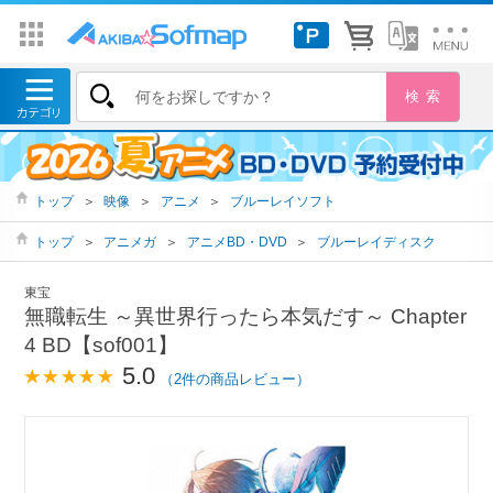
トップ
＞
映像
＞
アニメ
＞
ブルーレイソフト
トップ
＞
アニメガ
＞
アニメBD・DVD
＞
ブルーレイディスク
東宝
無職転生 ～異世界行ったら本気だす～ Chapter
4 BD【sof001】
5.0
（2件の商品レビュー）