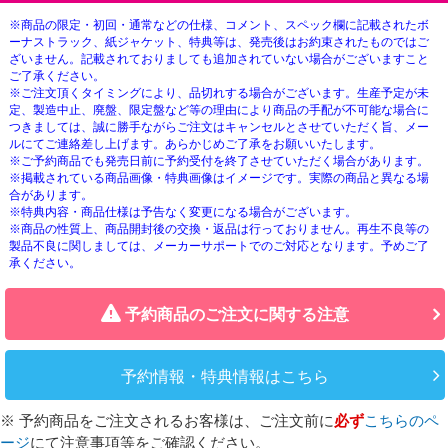
※商品の限定・初回・通常などの仕様、コメント、スペック欄に記載されたボ
ーナストラック、紙ジャケット、特典等は、発売後はお約束されたものではご
ざいません。記載されておりましても追加されていない場合がございますこと
ご了承ください。
※ご注文頂くタイミングにより、品切れする場合がございます。生産予定が未
定、製造中止、廃盤、限定盤など等の理由により商品の手配が不可能な場合に
つきましては、誠に勝手ながらご注文はキャンセルとさせていただく旨、メー
ルにてご連絡差し上げます。あらかじめご了承をお願いいたします。
※ご予約商品でも発売日前に予約受付を終了させていただく場合があります。
※掲載されている商品画像・特典画像はイメージです。実際の商品と異なる場
合があります。
※特典内容・商品仕様は予告なく変更になる場合がございます。
※商品の性質上、商品開封後の交換・返品は行っておりません。再生不良等の
製品不良に関しましては、メーカーサポートでのご対応となります。予めご了
承ください。
予約商品のご注文に関する注意
予約情報・特典情報はこちら
※ 予約商品をご注文されるお客様は、ご注文前に
必ず
こちらのペ
ージ
にて注意事項等をご確認ください。