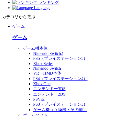
ランキング
Language
カテゴリから選ぶ
ゲーム
ゲーム
ゲーム機本体
Nintendo Switch2
PS5（プレイステーション5）
Xbox Series
Nintendo Switch
VR・HMD本体
PS4（プレイステーション4）
Xbox One
ニンテンドー3DS
ニンテンドー2DS
PSVita
PS3（プレイステーション3）
ゲーム機（互換機・その他）
ゲームソフト