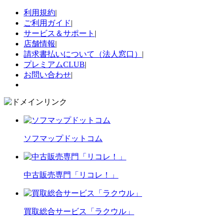
利用規約
|
ご利用ガイド
|
サービス＆サポート
|
店舗情報
|
請求書払いについて（法人窓口）
|
プレミアムCLUB
|
お問い合わせ
|
ソフマップドットコム
中古販売専門「リコレ！」
買取総合サービス「ラクウル」