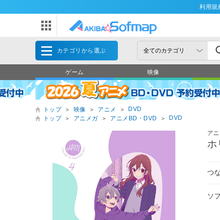
利用規
カテゴリから選ぶ
ゲーム
映像
DVD
トップ
＞
映像
＞
アニメ
＞
DVD
トップ
＞
アニメガ
＞
アニメBD・DVD
＞
アニ
ホ
つ
ソ