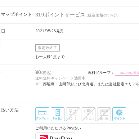
フマップポイント
319ポイントサービス
(税込価格の5％分)
売日
2021/05/26発売
庫
限定数終了
お一人様1点まで
料
¥0
送料グループ：
(税込)
BD/DVD/音
送料無料キャンペーン適用中
※一部離島・山間部および北海道、または当社指定エリア
支払い方法
ご利用いただけるPay払い