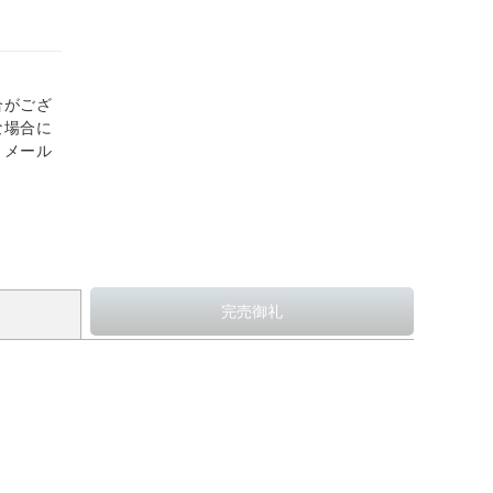
合がござ
な場合に
、メール