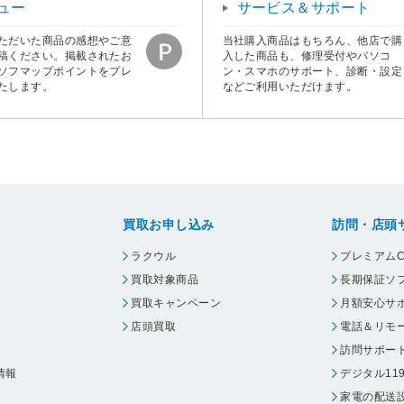
ュー
サービス＆サポート
ただいた商品の感想やご意
当社購入商品はもちろん、他店で購
稿ください。掲載されたお
入した商品も、修理受付やパソコ
ソフマップポイントをプレ
ン・スマホのサポート、診断・設定
たします。
などご利用いただけます。
買取お申し込み
訪問・店頭
ラクウル
プレミアムC
買取対象商品
長期保証ソ
買取キャンペーン
月額安心サ
店頭買取
電話＆リモ
訪問サポー
情報
デジタル11
家電の配送