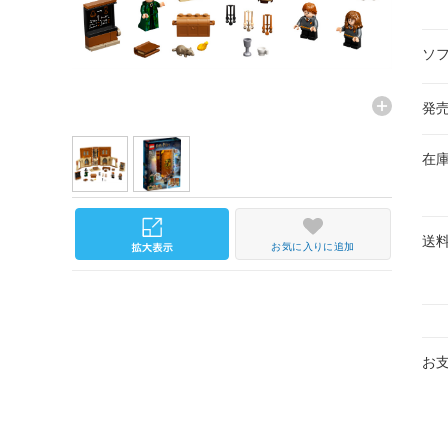
ソ
発
在
送
お気に入りに追加
お