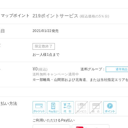
フマップポイント
219ポイントサービス
(税込価格の5％分)
売日
2021/01/22発売
庫
限定数終了
お一人様1点まで
料
¥0
送料グループ：
(税込)
通常商品
送料無料キャンペーン適用中
※一部離島・山間部および北海道、または当社指定エリア
支払い方法
ご利用いただけるPay払い