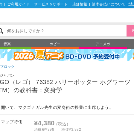
約
|
ご利用ガイド
|
サービス＆サポート
|
店舗情報
|
請求書払いについて（法
音楽
ホビー
アニメガ
ゴブロック
ジャパン
EGO（レゴ） 76382 ハリーポッター ホグワーツ
TM）の教科書：変身学
を開いて、マクゴナガル先生の変身術の授業に出席しよう。
フマップ特価
¥4,380
(税込)
消費税¥398
税抜¥3,982