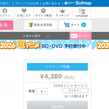
人窓口）
|
プレミアムCLUB
|
お問い合わせ
|
ログイン
お気に入り
ポイント確認
ランキング
Language
新規会員登録
カート
0
人名から探す
成人向け
R18
ソフマップ特価
¥4,380
(税込)
219ポイントサービス
限定数終了
数量
お一人様1点まで