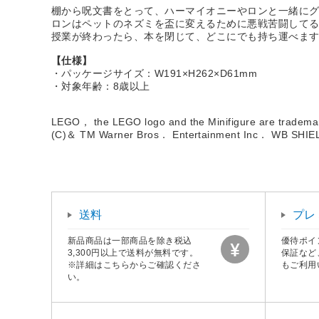
棚から呪文書をとって、ハーマイオニーやロンと一緒に
ロンはペットのネズミを盃に変えるために悪戦苦闘して
授業が終わったら、本を閉じて、どこにでも持ち運べま
【仕様】
・パッケージサイズ：W191×H262×D61mm
・対象年齢：8歳以上
LEGO， the LEGO logo and the Minifigure are trade
(C)＆ TM Warner Bros． Entertainment Inc． WB SHI
送料
プレ
新品商品は一部商品を除き税込
優待ポイ
3,300円以上で送料が無料です。
保証など
※詳細はこちらからご確認くださ
もご利用
い。