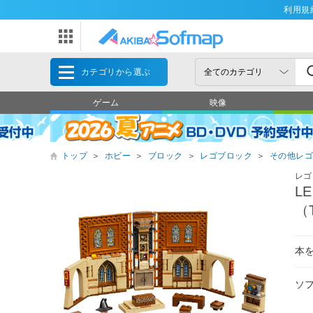
利用規
カテゴリから選ぶ
ゲーム
映像
トップ
＞
ホビー
＞
ブロック
＞
レゴブロック
＞
その他レ
レゴ
L
（
本
ソ