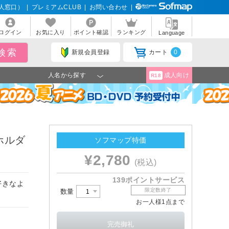
人窓口）
|
プレミアムCLUB
|
お問い合わせ
|
ログイン
お気に入り
ポイント確認
ランキング
Language
新規会員登録
カート
0
人名から探す
成人向け
R18
ホルダ
ソフマップ特価
¥2,780
(税込)
139ポイントサービス
好きなよ
限定数終了
数量
お一人様1点まで