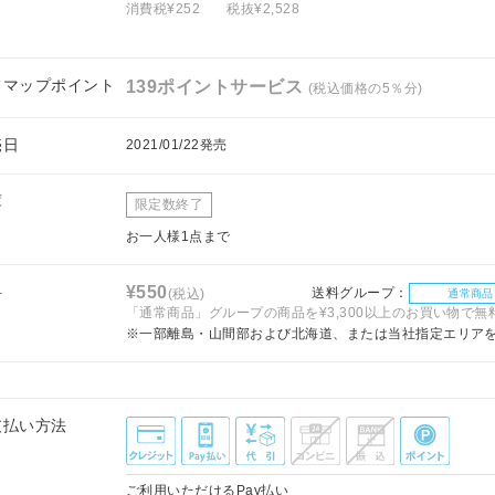
消費税¥252
税抜¥2,528
フマップポイント
139ポイントサービス
(税込価格の5％分)
売日
2021/01/22発売
庫
限定数終了
お一人様1点まで
料
¥550
送料グループ：
(税込)
通常商品
「通常商品」グループの商品を¥3,300以上のお買い物で無
※一部離島・山間部および北海道、または当社指定エリア
支払い方法
ご利用いただけるPay払い