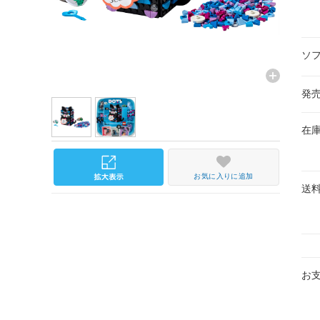
ソ
発
在
お気に入りに追加
送
お