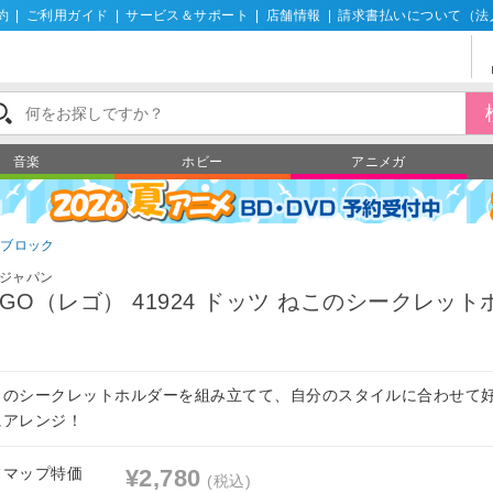
約
|
ご利用ガイド
|
サービス＆サポート
|
店舗情報
|
請求書払いについて（法
音楽
ホビー
アニメガ
ゴブロック
ジャパン
EGO（レゴ） 41924 ドッツ ねこのシークレット
このシークレットホルダーを組み立てて、自分のスタイルに合わせて
にアレンジ！
フマップ特価
¥2,780
(税込)