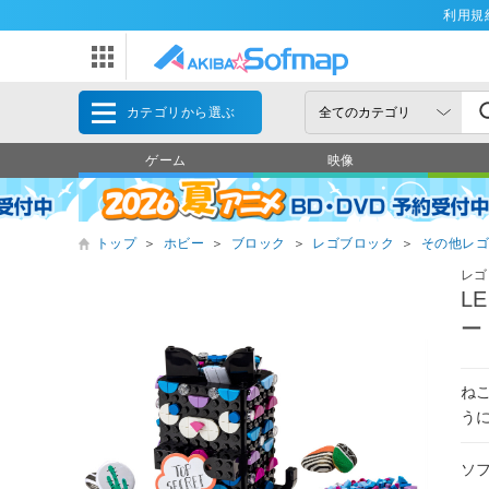
利用規
カテゴリから選ぶ
ゲーム
映像
トップ
＞
ホビー
＞
ブロック
＞
レゴブロック
＞
その他レ
レゴ
L
ー
ね
う
ソ