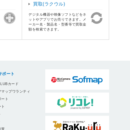
買取(ラクウル)
デジタル機器や映像ソフトなどをネ
ットやアプリでお売りできます。メ
ーカー名・製品名・型番等で買取金
額を検索できます。
サポート
LUBカード
フマップワランティ
ポート
ート
ト
9
設置