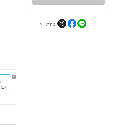
シェアする
料
を除く