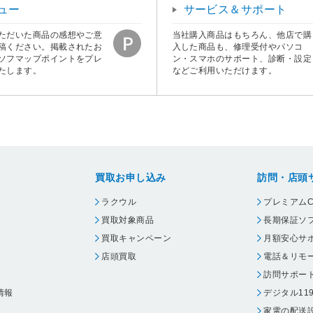
ュー
サービス＆サポート
ただいた商品の感想やご意
当社購入商品はもちろん、他店で購
稿ください。掲載されたお
入した商品も、修理受付やパソコ
ソフマップポイントをプレ
ン・スマホのサポート、診断・設定
たします。
などご利用いただけます。
買取お申し込み
訪問・店頭
ラクウル
プレミアムC
買取対象商品
長期保証ソ
買取キャンペーン
月額安心サ
店頭買取
電話＆リモ
訪問サポー
情報
デジタル11
家電の配送