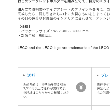
ねこのシークレットホルダーを組み立てて、自分のスタ
組み立て説明書やアイデアシートのデザインを参考に、
完成したら、隠し引き出しの中に大切なものをしまって
その日の気分やお部屋のインテリアに合わせて、アレン
【仕様】
・パッケージサイズ：W223×H223×D50mm
・対象年齢：6歳以上
LEGO and the LEGO logo are trademarks of the LE
送料
プレ
新品商品は一部商品を除き税込
優待ポイ
3,300円以上で送料が無料です。
保証など
※詳細はこちらからご確認くださ
もご利用
い。